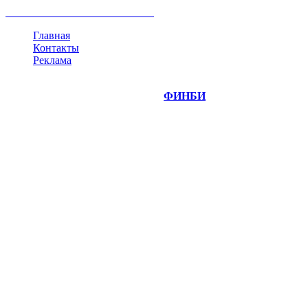
все теги
Главная
Контакты
Реклама
©
Copyright 2014-2026 Портал "
ФИНБИ
.РУ"
- новости
финансовых рынков.