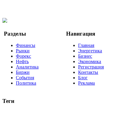
Facebook
Twitter
YouTube
Google Новости
Разделы
Навигация
Финансы
Главная
Рынки
Энергетика
Форекс
Бизнес
Нефть
Экономика
Аналитика
Регистрация
Биржи
Контакты
События
Блог
Политика
Реклама
Теги
акции
биткоин
USD
рубль
крипторубль
кредит
ипотека
нефть
банки
прогнозы
рынки
brent
актив
недвижимость
ммвб
ПИФ
курс
евро
котировки
инвестиции
золото
доллар
биржа
индексы
сделка
криптовалюта
памп
брокер