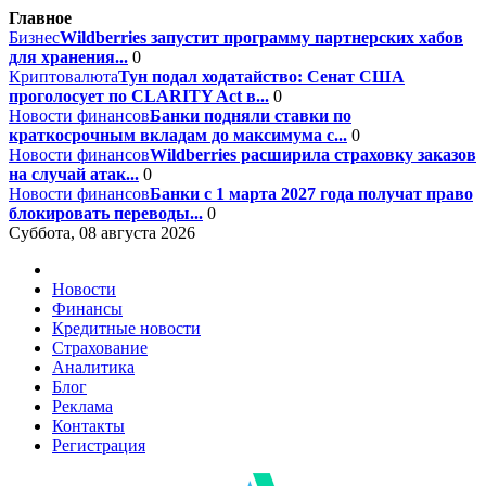
Главное
Бизнес
Wildberries запустит программу партнерских хабов
для хранения...
0
Криптовалюта
Тун подал ходатайство: Сенат США
проголосует по CLARITY Act в...
0
Новости финансов
Банки подняли ставки по
краткосрочным вкладам до максимума с...
0
Новости финансов
Wildberries расширила страховку заказов
на случай атак...
0
Новости финансов
Банки с 1 марта 2027 года получат право
блокировать переводы...
0
Суббота, 08 августа 2026
Новости
Финансы
Кредитные новости
Страхование
Аналитика
Блог
Реклама
Контакты
Регистрация