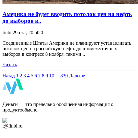
Америка не будет вводить потолок цен на нефть
до выборов в..
finbi
29-окт, 20:50
0
Соединенные Штаты Америки не планируют устанавливать
потолок цен на российскую нефть до промежуточных
выборов в конгресс 8 ноября, такими...
Читать
Назад
1
2
3
4
5
6
7
8
9
10
...
830
Дальше
ФинБи
Деньги — это предельно обобщённая информация о
продуктообмене.
Дзен Канал
i@finbi.ru
@finbi1
Мы в OK