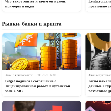
Что такое эпитет и зачем он нужен:
Lenta.ru дал
примеры и виды
правильно з
Рынки, банки и крипта
Закон о криптовалюте
07.08.2026 06:30
Закон о криптова
Bitget подписал соглашение о
Киты накапл
лицензированной работе в бутанской
данные Cryp
зоне GMC
возможное д