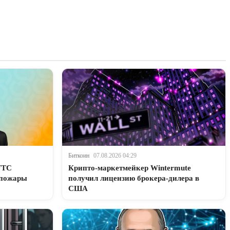
Биткоин
07.08.2026 04:29
FTC
Крипто-маркетмейкер Wintermute
 пожары
получил лицензию брокера-дилера в
США