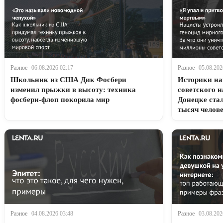
Разное
06.08.2026 02:17
Разное
05.08.202
Школьник из США Дик Фосбери
Историки на
изменил прыжки в высоту: техника
советского н
фосбери-флоп покорила мир
Донецке ста
тысяч челов
Разное
04.08.2026 03:48
Разное
03.08.202