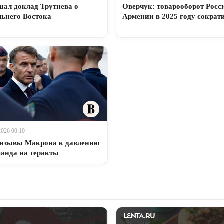
шал доклад Трутнева о
Оверчук: товарооборот Росс
льнего Востока
Армении в 2025 году сократи
2026 00:10
ризывы Макрона к давлению
анда на теракты