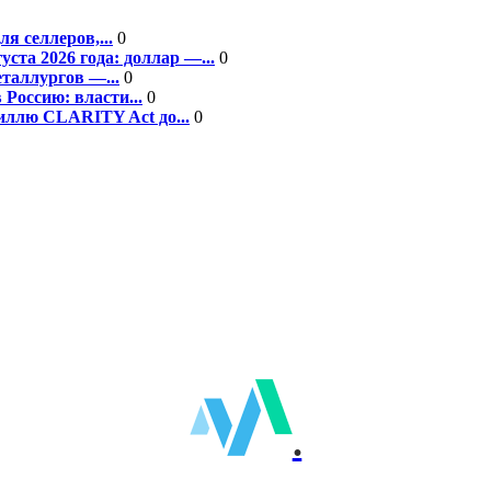
я селлеров,...
0
та 2026 года: доллар —...
0
еталлургов —...
0
Россию: власти...
0
ллю CLARITY Act до...
0
.