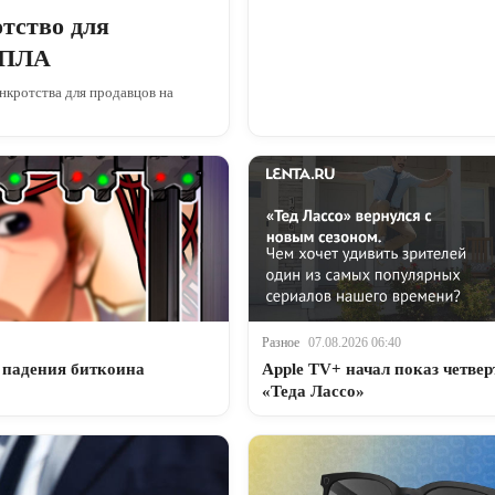
тство для
 БПЛА
нкротства для продавцов на
Разное
07.08.2026 06:40
 падения биткоина
Apple TV+ начал показ четвер
«Теда Лассо»