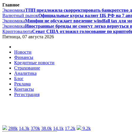
Главное
Экономика
ТПП предложила скорректировать банкротство дл
Валютный рынок
Официальные курсы валют ЦБ РФ на 7 авгус
Экономика
Минфин не обсуждает введение windfall tax для м
Экономика
Иностранные бренды не смогут легко вернуться в 
Криптовалюта
Сенат США отложил голосование по криптоби
Пятница, 07 августа 2026
Новости
Финансы
Кредитные новости
Страхование
Аналитика
Блог
Реклама
Контакты
Регистрация
288k
14.3k
370k
38.0k
14.1k
17.2k
9.2k