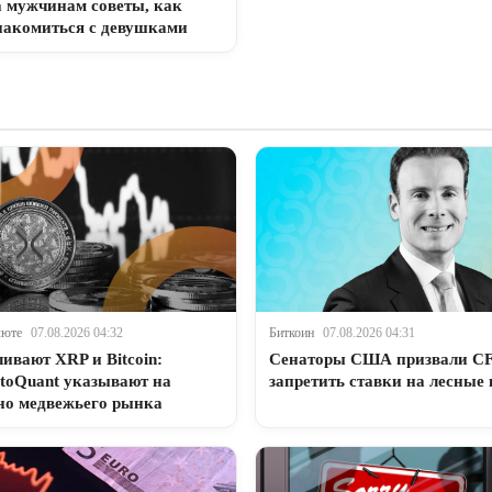
а мужчинам советы, как
накомиться с девушками
люте
07.08.2026 04:32
Биткоин
07.08.2026 04:31
ивают XRP и Bitcoin:
Сенаторы США призвали C
toQuant указывают на
запретить ставки на лесные
но медвежьего рынка