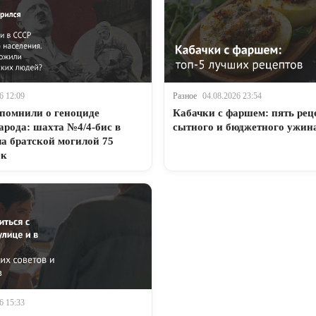
6 12:09
Разное
04.08.2026 23:54
помнили о геноциде
Кабачки с фаршем: пять рец
арода: шахта №4/4-бис в
сытного и бюджетного ужин
ла братской могилой 75
ек
6 15:33