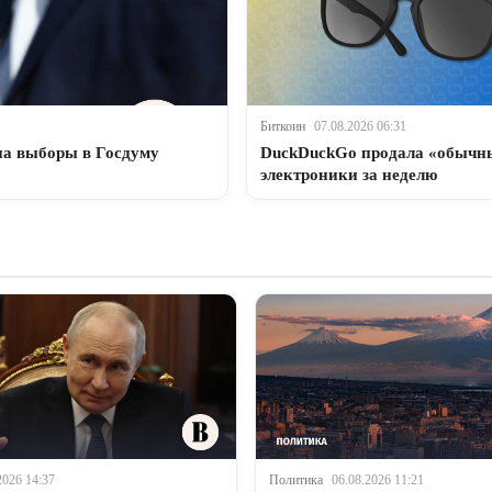
Биткоин
07.08.2026 06:31
на выборы в Госдуму
DuckDuckGo продала «обычны
электроники за неделю
2026 14:37
Политика
06.08.2026 11:21