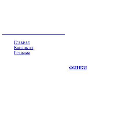
акции
биткоин
USD
рубль
крипторубль
кредит
ипотека
нефть
банки
прогнозы
рынки
brent
актив
недвижимость
ммвб
ПИФ
курс
евро
котировки
инвестиции
золото
доллар
биржа
индексы
сделка
криптовалюта
памп
брокер
все теги
Главная
Контакты
Реклама
©
Copyright 2014-2026 Портал "
ФИНБИ
.РУ"
- новости
финансовых рынков.