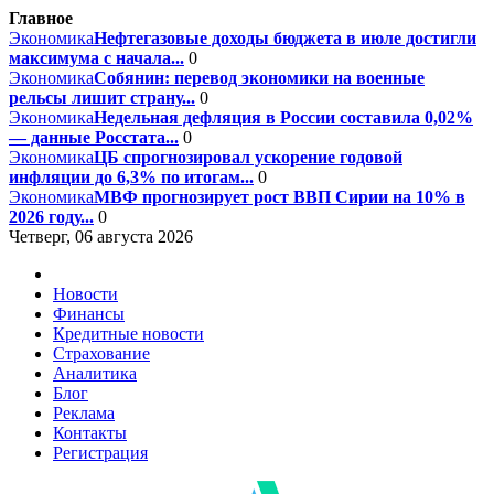
Главное
Экономика
Нефтегазовые доходы бюджета в июле достигли
максимума с начала...
0
Экономика
Собянин: перевод экономики на военные
рельсы лишит страну...
0
Экономика
Недельная дефляция в России составила 0,02%
— данные Росстата...
0
Экономика
ЦБ спрогнозировал ускорение годовой
инфляции до 6,3% по итогам...
0
Экономика
МВФ прогнозирует рост ВВП Сирии на 10% в
2026 году...
0
Четверг, 06 августа 2026
Новости
Финансы
Кредитные новости
Страхование
Аналитика
Блог
Реклама
Контакты
Регистрация