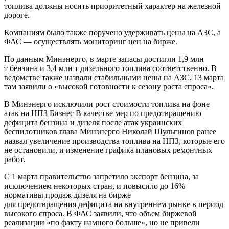
топлива должны носить приоритетный характер на железной
дороге.
Компаниям было также поручено удерживать цены на АЗС, а
ФАС — осуществлять мониторинг цен на бирже.
По данным Минэнерго, в марте запасы достигли 1,9 млн
т бензина и 3,4 млн т дизельного топлива соответственно. В
ведомстве также назвали стабильными цены на АЗС. 13 марта
там заявили о «высокой готовности к сезону роста спроса».
В Минэнерго исключили рост стоимости топлива на фоне
атак на НПЗ Бизнес В качестве мер по предотвращению
дефицита бензина и дизеля после атак украинских
беспилотников глава Минэнерго Николай Шульгинов ранее
назвал увеличение производства топлива на НПЗ, которые его
не остановили, и изменение графика плановых ремонтных
работ.
С 1 марта правительство запретило экспорт бензина, за
исключением некоторых стран, и повысило до 16%
нормативы продаж дизеля на бирже
для предотвращения дефицита на внутреннем рынке в период
высокого спроса. В ФАС заявили, что объем биржевой
реализации «по факту намного больше», но не привели