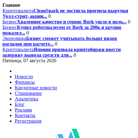
Главное
Криптовалюта
CleanSpark не достигла прогноза выручки
Уолл-стрит, акции...
0
Бизнес
Хваленное качество и сервис Bork ушло в ноль...
0
Бизнес
Купил роботпылесом от Bork за 200к и крупно
пожалел...
0
Экономика
Бизнес сможет учитывать больше видов
расходов при расчете...
0
Криптовалюта
Япония призвала криптобиржи ввести
задержку вывода средств для...
0
Пятница, 07 августа 2026
Новости
Финансы
Кредитные новости
Страхование
Аналитика
Блог
Реклама
Контакты
Регистрация