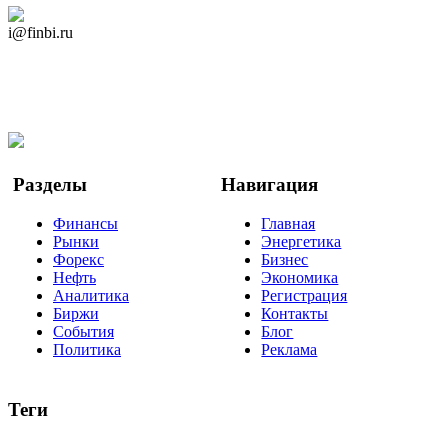
Дзен Канал
i@finbi.ru
@finbi1
Мы в OK
Facebook
Twitter
YouTube
Google Новости
Разделы
Навигация
Финансы
Главная
Рынки
Энергетика
Форекс
Бизнес
Нефть
Экономика
Аналитика
Регистрация
Биржи
Контакты
События
Блог
Политика
Реклама
Теги
акции
биткоин
USD
рубль
крипторубль
кредит