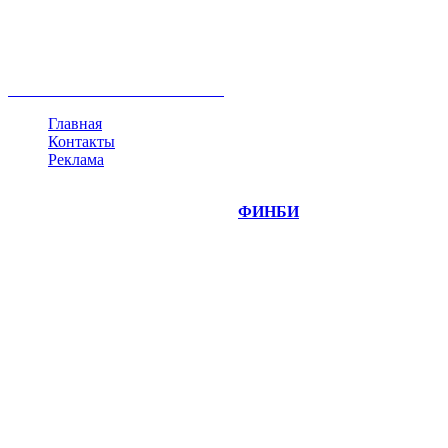
ипотека
нефть
банки
прогнозы
рынки
brent
актив
недвижимость
ммвб
ПИФ
курс
евро
котировки
инвестиции
золото
доллар
биржа
индексы
сделка
криптовалюта
памп
брокер
все теги
Главная
Контакты
Реклама
©
Copyright 2014-2026 Портал "
ФИНБИ
.РУ"
- новости
финансовых рынков.