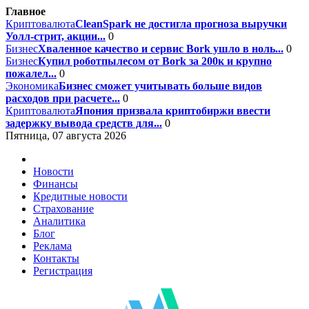
Главное
Криптовалюта
CleanSpark не достигла прогноза выручки
Уолл-стрит, акции...
0
Бизнес
Хваленное качество и сервис Bork ушло в ноль...
0
Бизнес
Купил роботпылесом от Bork за 200к и крупно
пожалел...
0
Экономика
Бизнес сможет учитывать больше видов
расходов при расчете...
0
Криптовалюта
Япония призвала криптобиржи ввести
задержку вывода средств для...
0
Пятница, 07 августа 2026
Новости
Финансы
Кредитные новости
Страхование
Аналитика
Блог
Реклама
Контакты
Регистрация