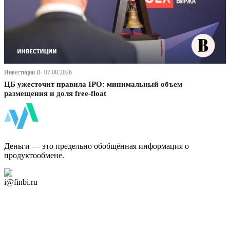
Инвестиции В· 07.08.2026
ЦБ ужесточит правила IPO: минимальный объем
размещения и доля free-float
ФинБи
Деньги — это предельно обобщённая информация о
продуктообмене.
Дзен Канал
i@finbi.ru
@finbi1
Мы в OK
Facebook
Twitter
YouTube