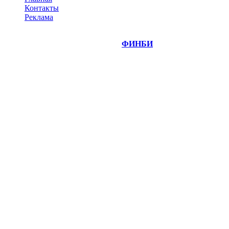
Контакты
Реклама
©
Copyright 2014-2026 Портал "
ФИНБИ
.РУ"
- новости
финансовых рынков.