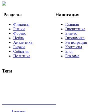
Google Новости
Разделы
Навигация
Финансы
Главная
Рынки
Энергетика
Форекс
Бизнес
Нефть
Экономика
Аналитика
Регистрация
Биржи
Контакты
События
Блог
Политика
Реклама
Теги
акции
биткоин
USD
рубль
крипторубль
кредит
ипотека
нефть
банки
прогнозы
рынки
brent
актив
недвижимость
ммвб
ПИФ
курс
евро
котировки
инвестиции
золото
доллар
биржа
индексы
сделка
криптовалюта
памп
брокер
все теги
Главная