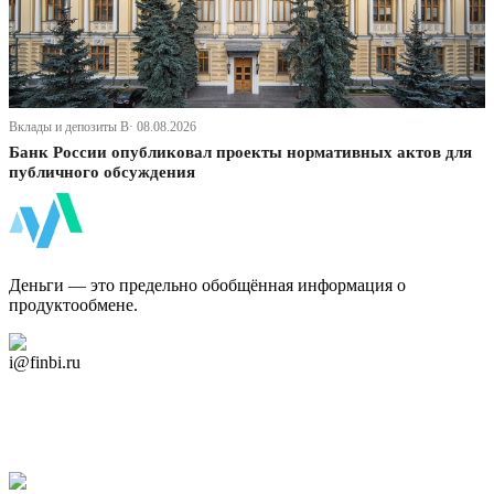
Вклады и депозиты В· 08.08.2026
Банк России опубликовал проекты нормативных актов для
публичного обсуждения
ФинБи
Деньги — это предельно обобщённая информация о
продуктообмене.
Дзен Канал
i@finbi.ru
@finbi1
Мы в OK
Facebook
Twitter
YouTube
Google Новости