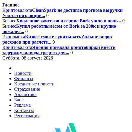
Главное
Криптовалюта
CleanSpark не достигла прогноза выручки
Уолл-стрит, акции...
0
Бизнес
Хваленное качество и сервис Bork ушло в ноль...
0
Бизнес
Купил роботпылесом от Bork за 200к и крупно
пожалел...
0
Экономика
Бизнес сможет учитывать больше видов
расходов при расчете...
0
Криптовалюта
Япония призвала криптобиржи ввести
задержку вывода средств для...
0
Суббота, 08 августа 2026
Новости
Финансы
Кредитные новости
Страхование
Аналитика
Блог
Реклама
Контакты
Регистрация