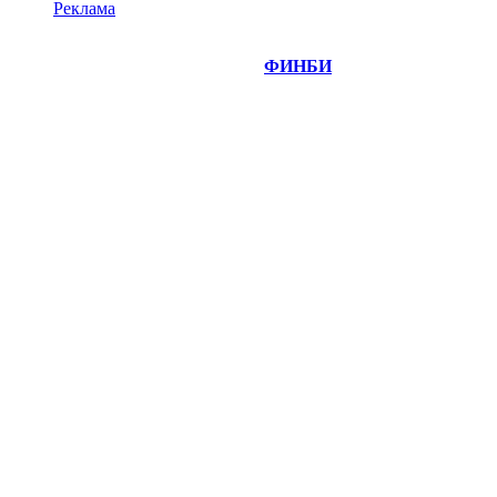
Реклама
©
Copyright 2014-2026 Портал "
ФИНБИ
.РУ"
- новости
финансовых рынков.