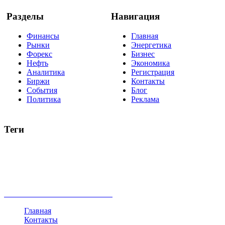
Разделы
Навигация
Финансы
Главная
Рынки
Энергетика
Форекс
Бизнес
Нефть
Экономика
Аналитика
Регистрация
Биржи
Контакты
События
Блог
Политика
Реклама
Теги
акции
биткоин
USD
рубль
крипторубль
кредит
ипотека
нефть
банки
прогнозы
рынки
brent
актив
недвижимость
ммвб
ПИФ
курс
евро
котировки
инвестиции
золото
доллар
биржа
индексы
сделка
криптовалюта
памп
брокер
все теги
Главная
Контакты