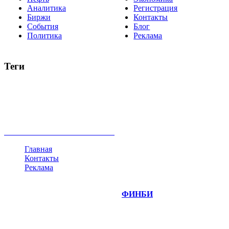
Аналитика
Регистрация
Биржи
Контакты
События
Блог
Политика
Реклама
Теги
акции
биткоин
USD
рубль
крипторубль
кредит
ипотека
нефть
банки
прогнозы
рынки
brent
актив
недвижимость
ммвб
ПИФ
курс
евро
котировки
инвестиции
золото
доллар
биржа
индексы
сделка
криптовалюта
памп
брокер
все теги
Главная
Контакты
Реклама
©
Copyright 2014-2026 Портал "
ФИНБИ
.РУ"
- новости
финансовых рынков.