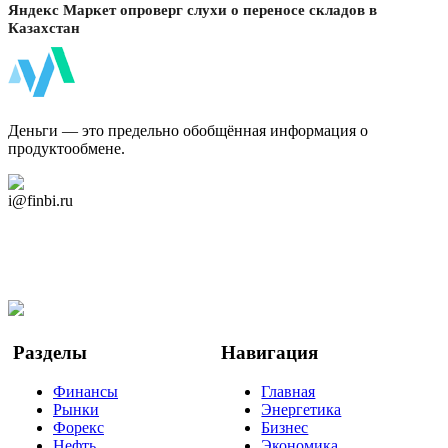
Яндекс Маркет опроверг слухи о переносе складов в
Казахстан
ФинБи
Деньги — это предельно обобщённая информация о
продуктообмене.
Дзен Канал
i@finbi.ru
@finbi1
Мы в OK
Facebook
Twitter
YouTube
Google Новости
Разделы
Навигация
Финансы
Главная
Рынки
Энергетика
Форекс
Бизнес
Нефть
Экономика