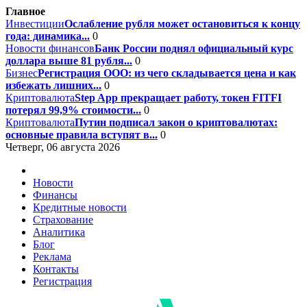
Главное
Инвестиции
Ослабление рубля может остановиться к концу
года: динамика...
0
Новости финансов
Банк России поднял официальный курс
доллара выше 81 рубля...
0
Бизнес
Регистрация ООО: из чего складывается цена и как
избежать лишних...
0
Криптовалюта
Step App прекращает работу, токен FITFI
потерял 99,9% стоимости...
0
Криптовалюта
Путин подписал закон о криптовалютах:
основные правила вступят в...
0
Четверг, 06 августа 2026
Новости
Финансы
Кредитные новости
Страхование
Аналитика
Блог
Реклама
Контакты
Регистрация