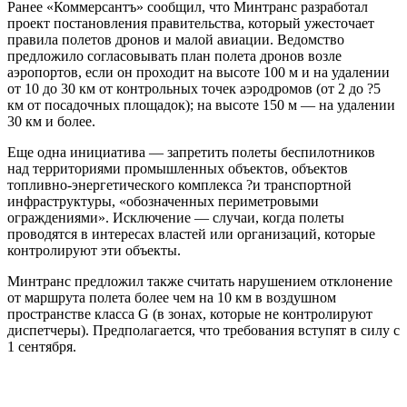
Ранее «Коммерсантъ» сообщил, что Минтранс разработал
проект постановления правительства, который ужесточает
правила полетов дронов и малой авиации. Ведомство
предложило согласовывать план полета дронов возле
аэропортов, если он проходит на высоте 100 м и на удалении
от 10 до 30 км от контрольных точек аэродромов (от 2 до ?5
км от посадочных площадок); на высоте 150 м — на удалении
30 км и более.
Еще одна инициатива — запретить полеты беспилотников
над территориями промышленных объектов, объектов
топливно-энергетического комплекса ?и транспортной
инфраструктуры, «обозначенных периметровыми
ограждениями». Исключение — случаи, когда полеты
проводятся в интересах властей или организаций, которые
контролируют эти объекты.
Минтранс предложил также считать нарушением отклонение
от маршрута полета более чем на 10 км в воздушном
пространстве класса G (в зонах, которые не контролируют
диспетчеры). Предполагается, что требования вступят в силу с
1 сентября.