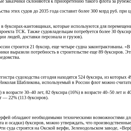
ные заказчики склоняются к приобретению такого флота за рубеж
а этих судов до 2035 года составит более 300 млрд руб. при це
 в буксирах-кантовщиках, которые используются для перемещени
роекта ТСК. Также судовладельцам потребуется более 30 буксиро
ии людей, доставки персонала и грузов).
ссии строится 21 буксир, еще четыре судна законтрактованы. «В
чики выразили потребность в строительстве еще 89 буксиров. Э
едомства.
гистра судоходства сегодня находятся 524 буксира, из которых 
м Николая Шабликова, используемый в России флот можно считат
в возрасте 30–40 лет, 82 буксира (16%) в возрасте 40–50 лет и 4
ет — 22% (113 буксиров).
верфей обладают необходимыми техническими возможностями для
а и осадки) буксиров, можно утверждать, что производственны
ти суда строятся на Окской верфи, Зеленодольском заводе, «Ве