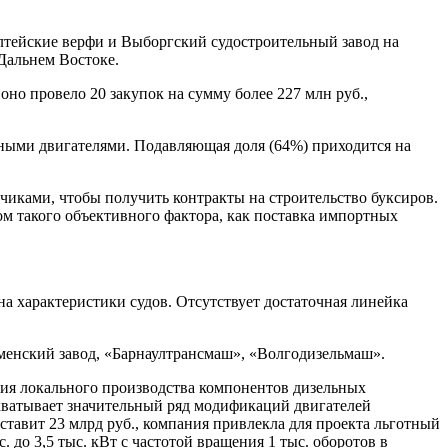
лтейские верфи и Выборгский судостроительный завод на
Дальнем Востоке.
о провело 20 закупок на сумму более 227 млн руб.,
ными двигателями. Подавляющая доля (64%) приходится на
зчиками, чтобы получить контракты на строительство буксиров.
том такого объективного фактора, как поставка импортных
а характеристики судов. Отсутствует достаточная линейка
оменский завод, «Барнаултрансмаш», «Волгодизельмаш».
ния локального производства компонентов дизельных
хватывает значительный ряд модификаций двигателей
ставит 23 млрд руб., компания привлекла для проекта льготный
до 3,5 тыс. кВт с частотой вращения 1 тыс. оборотов в