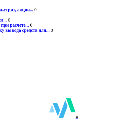
-стрит, акции...
0
л...
0
при расчете...
0
у вывода средств для...
0
.