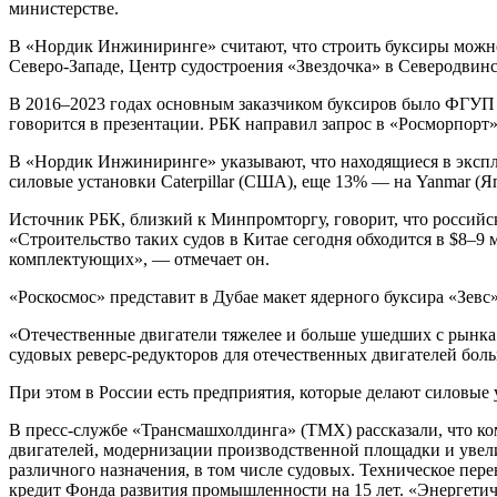
министерстве.
В «Нордик Инжиниринге» считают, что строить буксиры можно
Северо-Западе, Центр судостроения «Звездочка» в Северодвин
В 2016–2023 годах основным заказчиком буксиров было ФГУП «
говорится в презентации. РБК направил запрос в «Росморпорт»
В «Нордик Инжиниринге» указывают, что находящиеся в экспл
силовые установки Caterpillar (США), еще 13% — на Yanmar (Я
Источник РБК, близкий к Минпромторгу, говорит, что российск
«Строительство таких судов в Китае сегодня обходится в $8–9 
комплектующих», — отмечает он.
«Роскосмос» представит в Дубае макет ядерного буксира «Зевс
«Отечественные двигатели тяжелее и больше ушедших с рынка и
судовых реверс-редукторов для отечественных двигателей бол
При этом в России есть предприятия, которые делают силовые
В пресс-службе «Трансмашхолдинга» (ТМХ) рассказали, что к
двигателей, модернизации производственной площадки и уве
различного назначения, в том числе судовых. Техническое пер
кредит Фонда развития промышленности на 15 лет. «Энергетиче