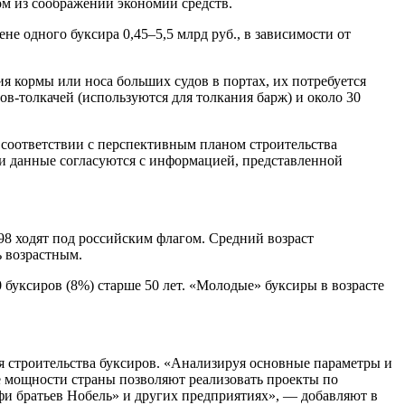
ом из соображений экономии средств.
не одного буксира 0,45–5,5 млрд руб., в зависимости от
я кормы или носа больших судов в портах, их потребуется
в-толкачей (используются для толкания барж) и около 30
 соответствии с перспективным планом строительства
ти данные согласуются с информацией, представленной
498 ходят под российским флагом. Средний возраст
ь возрастным.
0 буксиров (8%) старше 50 лет. «Молодые» буксиры в возрасте
 строительства буксиров. «Анализируя основные параметры и
е мощности страны позволяют реализовать проекты по
рфи братьев Нобель» и других предприятиях», — добавляют в