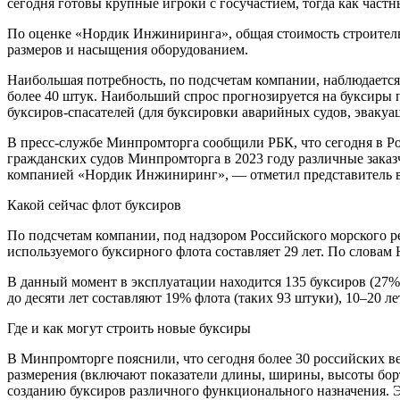
сегодня готовы крупные игроки с госучастием, тогда как част
По оценке «Нордик Инжиниринга», общая стоимость строительств
размеров и насыщения оборудованием.
Наибольшая потребность, по подсчетам компании, наблюдается
более 40 штук. Наибольший спрос прогнозируется на буксиры п
буксиров-спасателей (для буксировки аварийных судов, эвакуац
В пресс-службе Минпромторга сообщили РБК, что сегодня в Ро
гражданских судов Минпромторга в 2023 году различные заказ
компанией «Нордик Инжиниринг», — отметил представитель в
Какой сейчас флот буксиров
По подсчетам компании, под надзором Российского морского ре
используемого буксирного флота составляет 29 лет. По слова
В данный момент в эксплуатации находится 135 буксиров (27%) 
до десяти лет составляют 19% флота (таких 93 штуки), 10–20 л
Где и как могут строить новые буксиры
В Минпромторге пояснили, что сегодня более 30 российских 
размерения (включают показатели длины, ширины, высоты борт
созданию буксиров различного функционального назначения. Э