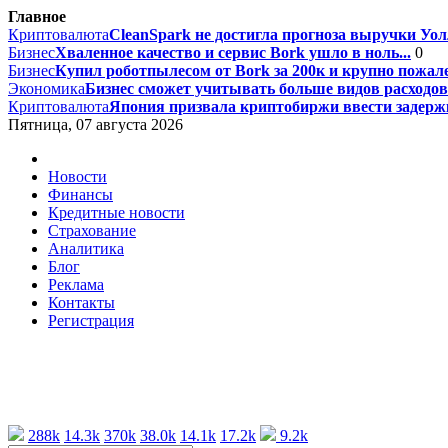
Главное
Криптовалюта
CleanSpark не достигла прогноза выручки Уолл
Бизнес
Хваленное качество и сервис Bork ушло в ноль...
0
Бизнес
Купил роботпылесом от Bork за 200к и крупно пожале
Экономика
Бизнес сможет учитывать больше видов расходов 
Криптовалюта
Япония призвала криптобиржи ввести задержк
Пятница, 07 августа 2026
Новости
Финансы
Кредитные новости
Страхование
Аналитика
Блог
Реклама
Контакты
Регистрация
288k
14.3k
370k
38.0k
14.1k
17.2k
9.2k