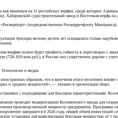
 как минимум на 11 российских верфях, среди которых Адмира
ске, Хабаровский судостроительный завод и Восточная верфь на 
Росморпорт» (подведомственное Росморречфлоту Минтранса), он
.
уатации буксиры моложе десяти лет оснащались только зарубеж
пония).
им верфям нужно будет проявить гибкость в переговорах с зака
млн (720–810 млн руб.), в России оно существенно дороже с уче
» Технологии и медиа
ностранных образцов, что в конечном итоге негативно влияет н
ьших и средних мощностей», — указано в презентации бюро.
 установки с подходящими для буксиров характеристиками: Кол
омпания проводит модернизацию Коломенского завода для созда
личения производственной мощности предприятия. Программа о
евооружение завершится в 2026 году, общий объем инвестиций со
ские установки для комплектации буксиров мощностью от 1 тыс. 