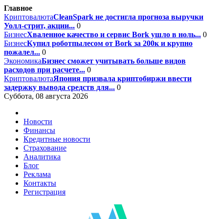
Главное
Криптовалюта
CleanSpark не достигла прогноза выручки
Уолл-стрит, акции...
0
Бизнес
Хваленное качество и сервис Bork ушло в ноль...
0
Бизнес
Купил роботпылесом от Bork за 200к и крупно
пожалел...
0
Экономика
Бизнес сможет учитывать больше видов
расходов при расчете...
0
Криптовалюта
Япония призвала криптобиржи ввести
задержку вывода средств для...
0
Суббота, 08 августа 2026
Новости
Финансы
Кредитные новости
Страхование
Аналитика
Блог
Реклама
Контакты
Регистрация