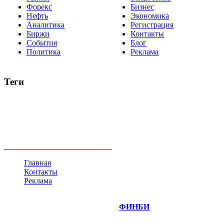
Форекс
Бизнес
Нефть
Экономика
Аналитика
Регистрация
Биржи
Контакты
События
Блог
Политика
Реклама
Теги
акции
биткоин
USD
рубль
крипторубль
кредит
ипотека
нефть
банки
прогнозы
рынки
brent
актив
недвижимость
ммвб
ПИФ
курс
евро
котировки
инвестиции
золото
доллар
биржа
индексы
сделка
криптовалюта
памп
брокер
все теги
Главная
Контакты
Реклама
©
Copyright 2014-2026 Портал "
ФИНБИ
.РУ"
- новости
финансовых рынков.