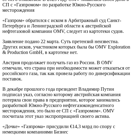
СП с «Газпромом» по разработке Южно-Русского
месторождения
«Газпром» обратился с иском в Арбитражный суд Санкт-
Петербурга и Ленинградской области к австрийской
нефтегазовой компании OMV, следует из картотеки судов.
Заявление подано 22 марта. Суть претензий неизвестна.
Других исков, участником которых была бы OMV Exploration
& Production GmbH, в картотеке нет.
Австрия продолжает получать газ из России. В OMV
отмечали, что страна при необходимости может отказаться от
российского газа, так как провела работу по диверсификации
поставок.
В декабре прошлого года президент Владимир Путин
подписал указ, согласно которому австрийская компания
потеряла свои права в предприятии, которое занимались
разработкой Южно-Русского нефтегазоконденсатного
месторождения, это было ее СП с «Газпромом». OMV
посчитала этот указ экспроприацией своего актива.
«Дочке» «Газпрома» присудили €14,3 млрд по спору с
немецкими компаниями Бизнес