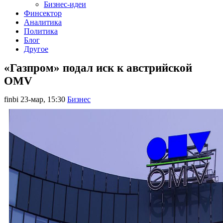
Бизнес-идеи
Финсектор
Аналитика
Политика
Блог
Другое
«Газпром» подал иск к австрийской
OMV
finbi
23-мар, 15:30
Бизнес