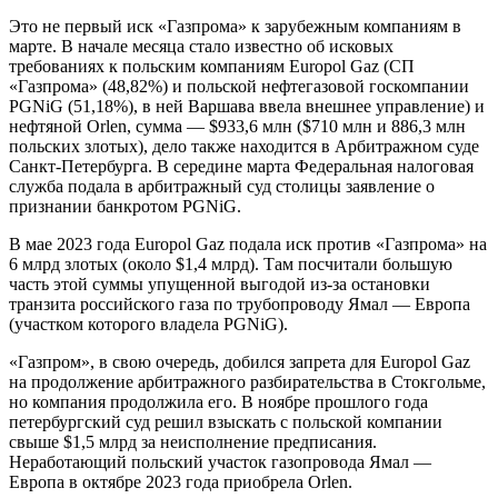
Это не первый иск «Газпрома» к зарубежным компаниям в
марте. В начале месяца стало известно об исковых
требованиях к польским компаниям Europol Gaz (СП
«Газпрома» (48,82%) и польской нефтегазовой госкомпании
PGNiG (51,18%), в ней Варшава ввела внешнее управление) и
нефтяной Orlen, сумма — $933,6 млн ($710 млн и 886,3 млн
польских злотых), дело также находится в Арбитражном суде
Санкт-Петербурга. В середине марта Федеральная налоговая
служба подала в арбитражный суд столицы заявление о
признании банкротом PGNiG.
В мае 2023 года Europol Gaz подала иск против «Газпрома» на
6 млрд злотых (около $1,4 млрд). Там посчитали большую
часть этой суммы упущенной выгодой из-за остановки
транзита российского газа по трубопроводу Ямал — Европа
(участком которого владела PGNiG).
«Газпром», в свою очередь, добился запрета для Europol Gaz
на продолжение арбитражного разбирательства в Стокгольме,
но компания продолжила его. В ноябре прошлого года
петербургский суд решил взыскать с польской компании
свыше $1,5 млрд за неисполнение предписания.
Неработающий польский участок газопровода Ямал —
Европа в октябре 2023 года приобрела Orlen.