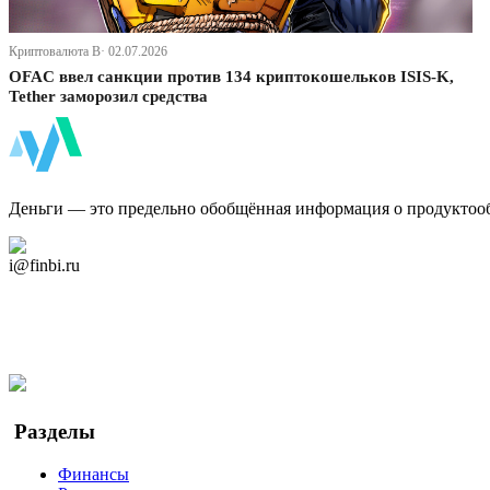
Криптовалюта В· 02.07.2026
OFAC ввел санкции против 134 криптокошельков ISIS-K,
Tether заморозил средства
ФинБи
Деньги — это предельно обобщённая информация о продуктоо
Дзен Канал
i@finbi.ru
@finbi1
Мы в OK
Facebook
Twitter
YouTube
Google Новости
Разделы
Финансы