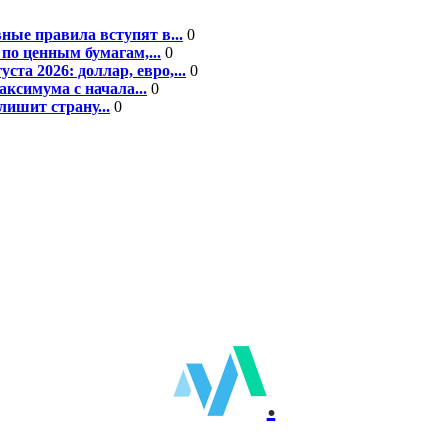
ные правила вступят в...
0
по ценным бумагам,...
0
а 2026: доллар, евро,...
0
ксимума с начала...
0
ишит страну...
0
.