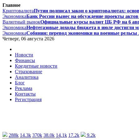
Главное
Криптовалюта
Путин подписал закон о криптовалютах: основ
Экономика
Банк России вынес на обсуждение проекты актов 
Валютный рынок
Официальные курсы валют ЦБ РФ на 6 август
Экономика
Нефтегазовые доходы бюджета в июле достигли ма
Экономика
Собянин: перевод экономики на военные рельсы л
Четверг, 06 августа 2026
Новости
Финансы
Кредитные новости
Страхование
Аналитика
Блог
Реклама
Контакты
Регистрация
288k
14.3k
370k
38.0k
14.1k
17.2k
9.2k