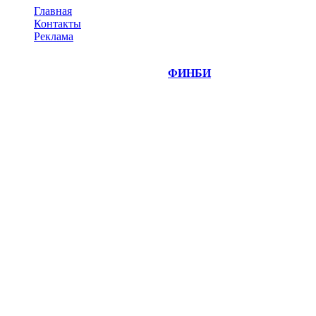
Главная
Контакты
Реклама
©
Copyright 2014-2026 Портал "
ФИНБИ
.РУ"
- новости
финансовых рынков.