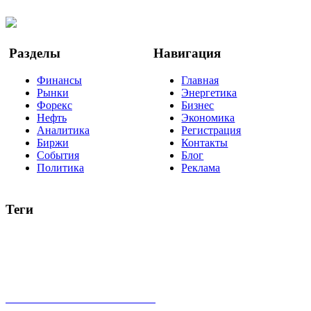
YouTube
Google Новости
Разделы
Навигация
Финансы
Главная
Рынки
Энергетика
Форекс
Бизнес
Нефть
Экономика
Аналитика
Регистрация
Биржи
Контакты
События
Блог
Политика
Реклама
Теги
акции
биткоин
USD
рубль
крипторубль
кредит
ипотека
нефть
банки
прогнозы
рынки
brent
актив
недвижимость
ммвб
ПИФ
курс
евро
котировки
инвестиции
золото
доллар
биржа
индексы
сделка
криптовалюта
памп
брокер
все теги