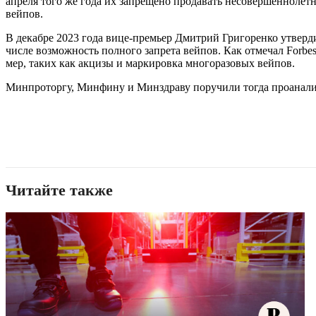
апреля того же года их запрещено продавать несовершеннолет
вейпов.
В декабре 2023 года вице-премьер Дмитрий Григоренко утверд
числе возможность полного запрета вейпов. Как отмечал Forbe
мер, таких как акцизы и маркировка многоразовых вейпов.
Минпроторгу, Минфину и Минздраву поручили тогда проанализи
Читайте также