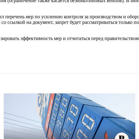
ним (ограничение также касается безникотиновых вейпов). В ию
ил перечень мер по усилению контроля за производством и обо
s со ссылкой на документ, запрет будет рассматриваться только
ровать эффективность мер и отчитаться перед правительством 