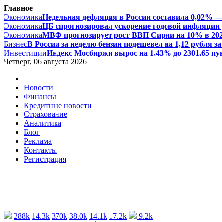
Главное
Экономика
Недельная дефляция в России составила 0,02% — 
Экономика
ЦБ спрогнозировал ускорение годовой инфляции д
Экономика
МВФ прогнозирует рост ВВП Сирии на 10% в 2026 
Бизнес
В России за неделю бензин подешевел на 1,12 рубля за 
Инвестиции
Индекс Мосбиржи вырос на 1,43% до 2301,65 пун
Четверг, 06 августа 2026
Новости
Финансы
Кредитные новости
Страхование
Аналитика
Блог
Реклама
Контакты
Регистрация
288k
14.3k
370k
38.0k
14.1k
17.2k
9.2k