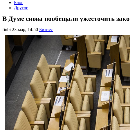
Блог
Другое
В Думе снова пообещали ужесточить зако
finbi
23-мар, 14:50
Бизнес