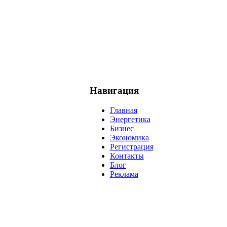
Навигация
Главная
Энергетика
Бизнес
Экономика
Регистрация
Контакты
Блог
Реклама
нефть
банки
прогнозы
рынки
brent
актив
недвижимость