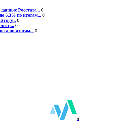
данные Росстата...
0
о 6,3% по итогам...
0
году...
0
литр...
0
кта по итогам...
0
.