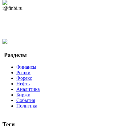
Дзен Канал
i@finbi.ru
@finbi1
Мы в OK
Facebook
Twitter
YouTube
Google Новости
Разделы
Финансы
Рынки
Форекс
Нефть
Аналитика
Биржи
События
Политика
Теги
акции
биткоин
USD
рубль
крипторубль
кредит
ипотека