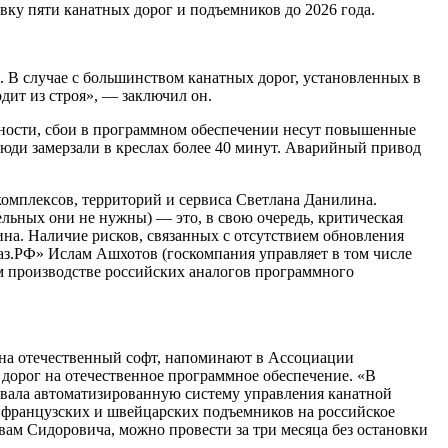
ку пяти канатных дорог и подъемников до 2026 года.
 В случае с большинством канатных дорог, установленных в
дит из строя», — заключил он.
асности, сбои в программном обеспечении несут повышенные
Люди замерзали в креслах более 40 минут. Аварийный привод
омплексов, территорий и сервиса Светлана Данилина.
льных они не нужны) — это, в свою очередь, критическая
а. Наличие рисков, связанных с отсутствием обновления
з.РФ» Ислам Ашхотов (госкомпания управляет в том числе
 производстве российских аналогов программного
и на отечественный софт, напоминают в Ассоциации
 дорог на отечественное программное обеспечение. «В
зовала автоматизированную систему управления канатной
, французских и швейцарских подъемников на российское
вам Сидоровича, можно провести за три месяца без остановки