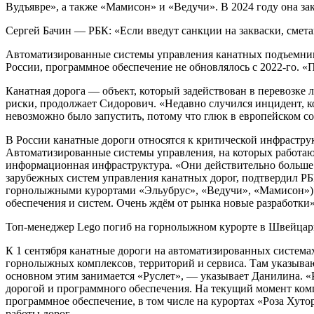
Вудъявре», а также «Мамисон» и «Ведучи». В 2024 году она з
Сергей Бачин — РБК: «Если введут санкции на закваски, смета
Автоматизированные системы управления канатных подъемников
России, программное обеспечение не обновлялось с 2022-го. «
Канатная дорога — объект, который задействован в перевозке
риски, продолжает Сидорович. «Недавно случился инцидент, к
невозможно было запустить, потому что глюк в европейском с
В России канатные дороги относятся к критической инфрастру
Автоматизированные системы управления, на которых работают
информационная инфраструктура. «Они действительно больше
зарубежных систем управления канатных дорог, подтвердил Р
горнолыжными курортами «Эльубрус», «Ведучи», «Мамисон»). 
обеспечения и систем. Очень ждём от рынка новые разработки»
Топ-менеджер Lego погиб на горнолыжном курорте в Швейца
К 1 сентября канатные дороги на автоматизированных система
горнолыжных комплексов, территорий и сервиса. Там указывают
основном этим занимается «Руслет», — указывает Данилина. «
дорогой и программного обеспечения. На текущий момент ком
программное обеспечение, в том числе на курортах «Роза Хуто
работы дорог.