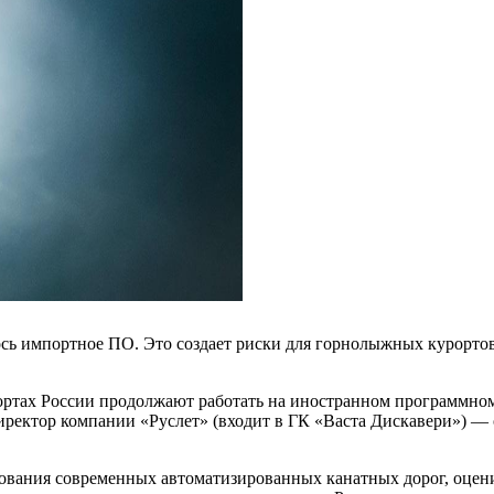
сь импортное ПО. Это создает риски для горнолыжных курортов,
тах России продолжают работать на иностранном программном о
иректор компании «Руслет» (входит в ГК «Васта Дискавери») —
дования современных автоматизированных канатных дорог, оцен