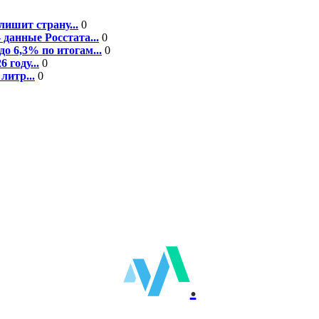
ишит страну...
0
данные Росстата...
0
о 6,3% по итогам...
0
году...
0
литр...
0
.