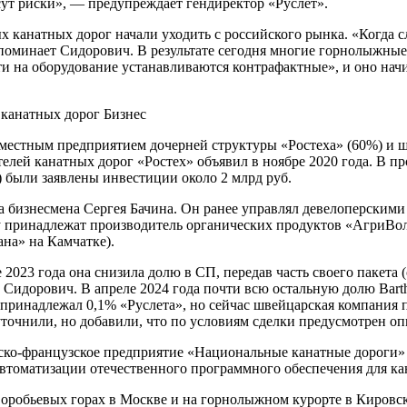
сут риски», — предупреждает гендиректор «Руслет».
 канатных дорог начали уходить с российского рынка. «Когда с
споминает Сидорович. В результате сегодня многие горнолыжные
и на оборудование устанавливаются контрафактные», и оно начи
 канатных дорог Бизнес
местным предприятием дочерней структуры «Ростеха» (60%) и шв
лей канатных дорог «Ростех» объявил в ноябре 2020 года. В пр
) были заявлены инвестиции около 2 млрд руб.
а бизнесмена Сергея Бачина. Он ранее управлял девелоперским
у принадлежат производитель органических продуктов «АгриВол
на» на Камчатке).
не 2023 года она снизила долю в СП, передав часть своего пак
дорович. В апреле 2024 года почти всю остальную долю Bartho
, принадлежал 0,1% «Руслета», но сейчас швейцарская компани
 уточнили, но добавили, что по условиям сделки предусмотрен о
йско-французское предприятие «Национальные канатные дороги» 
автоматизации отечественного программного обеспечения для ка
а Воробьевых горах в Москве и на горнолыжном курорте в Киров