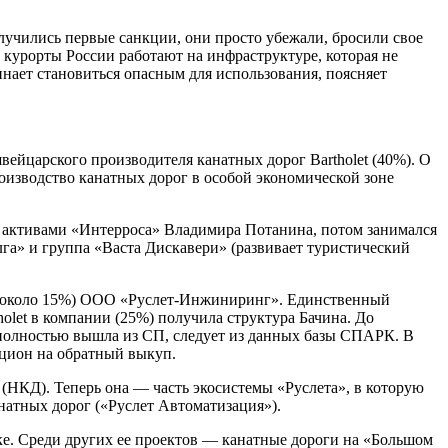
лучились первые санкции, они просто убежали, бросили свое
 курорты России работают на инфраструктуре, которая не
нает становиться опасным для использования, поясняет
ейцарского производителя канатных дорог Bartholet (40%). О
оизводство канатных дорог в особой экономической зоне
и активами «Интерроса» Владимира Потанина, потом занимался
га» и группа «Васта Дискавери» (развивает туристический
ета (около 15%) ООО «Руслет-Инжиниринг». Единственный
let в компании (25%) получила структура Бачина. До
я полностью вышла из СП, следует из данных базы СПАРК. В
пцион на обратный выкуп.
(НКД). Теперь она — часть экосистемы «Руслета», в которую
натных дорог («Руслет Автоматизация»).
ске. Среди других ее проектов — канатные дороги на «Большом