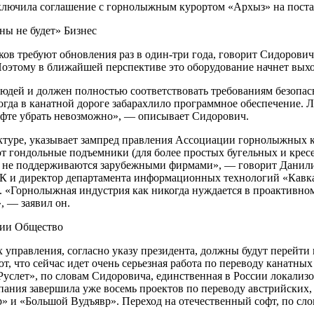
аключила соглашение с горнолыжным курортом «Архыз» на постав
ны не будет» Бизнес
 требуют обновления раз в один-три года, говорит Сидорович.
Поэтому в ближайшей перспективе это оборудование начнет выхо
 людей и должен полностью соответствовать требованиям безоп
огда в канатной дороге забарахлило программное обеспечение. 
офте убрать невозможно», — описывает Сидорович.
ктуре, указывает зампред правления Ассоциации горнолыжных к
 гондольные подъемники (для более простых бугельных и кресе
 не поддерживаются зарубежными фирмами», — говорит Данилин
БК и директор департамента информационных технологий «Кавка
«Горнолыжная индустрия как никогда нуждается в проактивном
, — заявил он.
рии Общество
х управления, согласно указу президента, должны будут перейт
, что сейчас идет очень серьезная работа по переводу канатных
Руслет», по словам Сидоровича, единственная в России локали
пания завершила уже восемь проектов по переводу австрийских
р» и «Большой Вудъявр». Переход на отечественный софт, по сло