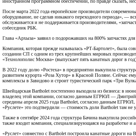
иностранном программном обеспечении, по правде сказать, не
После марта 2022 года европейские производители современных
оборудование, не сделав никакого переходного периода», — в
обслуживается и не поддерживается производителями, «запчаст
собеседник РБК.
Глава «Архыза» заявил о подорожавших на 800% запчастях для
Компания, которая прежде называлась «РТ-Бартолет», была сов
создании СП с одним из трех крупнейших мировых производите
«Технолополис Москва» (выпускает пять канатных дорог в год
В 2022 году долю «Ростеха» в предприятии выкупила структур
развитием курорта «Роза Хутор» в Красной Поляне. Сейчас ем
комплексы в Завидово и строит туристический парк «Три Вулка
Швейцарская Bartholet постепенно выходила из бизнеса: в ию
владелец этой компании, согласно данным ЕГРЮЛ — Дмитрий Си
середины апреля 2025 года Bartholet, согласно данным ЕГРЮЛ
«Руслете» это подтвердили — стоимость доли Bartholet там не
Также в сентябре 2024 года структура Бачина выкупила росси
также входит компания, специализирующаяся на разработке и 
«Руслет» совместно с Bartholet построила канатные дороги н