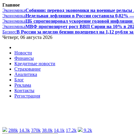
Главное
Экономика
Собянин: перевод экономики на военные рельсы л
Экономика
Недельная дефляция в России составила 0,02% — 
Экономика
ЦБ спрогнозировал ускорение годовой инфляции д
Экономика
МВФ прогнозирует рост ВВП Сирии на 10% в 2026 
Бизнес
В России за неделю бензин подешевел на 1,12 рубля за 
Четверг, 06 августа 2026
Новости
Финансы
Кредитные новости
Страхование
Аналитика
Блог
Реклама
Контакты
Регистрация
288k
14.3k
370k
38.0k
14.1k
17.2k
9.2k