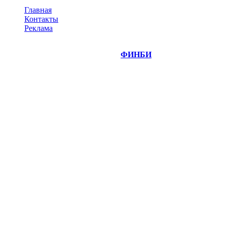
Главная
Контакты
Реклама
©
Copyright 2014-2026 Портал "
ФИНБИ
.РУ"
- новости
финансовых рынков.