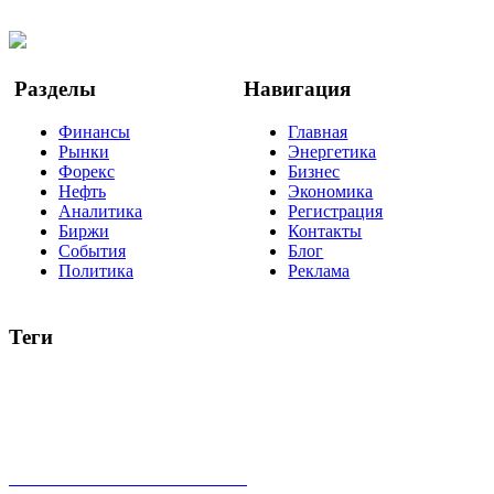
Twitter
YouTube
Google Новости
Разделы
Навигация
Финансы
Главная
Рынки
Энергетика
Форекс
Бизнес
Нефть
Экономика
Аналитика
Регистрация
Биржи
Контакты
События
Блог
Политика
Реклама
Теги
акции
биткоин
USD
рубль
крипторубль
кредит
ипотека
нефть
банки
прогнозы
рынки
brent
актив
недвижимость
ммвб
ПИФ
курс
евро
котировки
инвестиции
золото
доллар
биржа
индексы
сделка
криптовалюта
памп
брокер
все теги