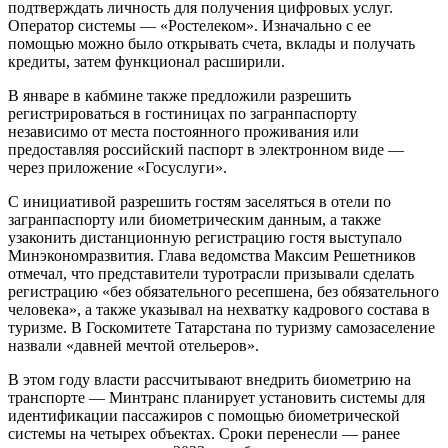
подтверждать личность для получения цифровых услуг.
Оператор системы — «Ростелеком». Изначально с ее
помощью можно было открывать счета, вклады и получать
кредиты, затем функционал расширили.
В январе в кабмине также предложили разрешить
регистрироваться в гостиницах по загранпаспорту
независимо от места постоянного проживания или
предоставляя российский паспорт в электронном виде —
через приложение «Госуслуги».
С инициативой разрешить гостям заселяться в отели по
загранпаспорту или биометрическим данным, а также
узаконить дистанционную регистрацию гостя выступало
Минэкономразвития. Глава ведомства Максим Решетников
отмечал, что представители туротрасли призывали сделать
регистрацию «без обязательного ресепшена, без обязательного
человека», а также указывал на нехватку кадрового состава в
туризме. В Госкомитете Татарстана по туризму самозаселение
назвали «давней мечтой отельеров».
В этом году власти рассчитывают внедрить биометрию на
транспорте — Минтранс планирует установить системы для
идентификации пассажиров с помощью биометрической
системы на четырех объектах. Сроки перенесли — ранее