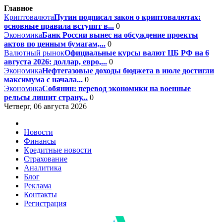
Главное
Криптовалюта
Путин подписал закон о криптовалютах:
основные правила вступят в...
0
Экономика
Банк России вынес на обсуждение проекты
актов по ценным бумагам,...
0
Валютный рынок
Официальные курсы валют ЦБ РФ на 6
августа 2026: доллар, евро,...
0
Экономика
Нефтегазовые доходы бюджета в июле достигли
максимума с начала...
0
Экономика
Собянин: перевод экономики на военные
рельсы лишит страну...
0
Четверг, 06 августа 2026
Новости
Финансы
Кредитные новости
Страхование
Аналитика
Блог
Реклама
Контакты
Регистрация