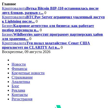
Главное
Криптовалюта
Ветка Bitcoin BIP-110 остановилась после
двух блоков, разрыв с...
0
Криптовалюта
BTCPay Server ограничил удаленный доступ
к Lightning после...
0
Бизнес
Кадровое агентство для бизнеса: как работает
подбор персонала и...
0
Бизнес
Wildberries запустит программу партнерских хабов
для хранения...
0
Криптовалюта
Тун подал ходатайство: Сенат США
проголосует по CLARITY Act в...
0
Воскресенье, 09 августа 2026
Новости
Финансы
Кредитные новости
Страхование
Аналитика
Блог
Реклама
Контакты
Регистрация