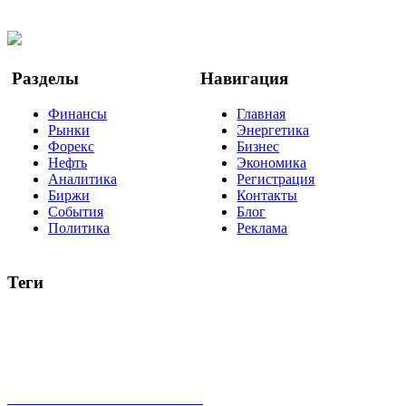
Twitter
YouTube
Google Новости
Разделы
Навигация
Финансы
Главная
Рынки
Энергетика
Форекс
Бизнес
Нефть
Экономика
Аналитика
Регистрация
Биржи
Контакты
События
Блог
Политика
Реклама
Теги
акции
биткоин
USD
рубль
крипторубль
кредит
ипотека
нефть
банки
прогнозы
рынки
brent
актив
недвижимость
ммвб
ПИФ
курс
евро
котировки
инвестиции
золото
доллар
биржа
индексы
сделка
криптовалюта
памп
брокер
все теги