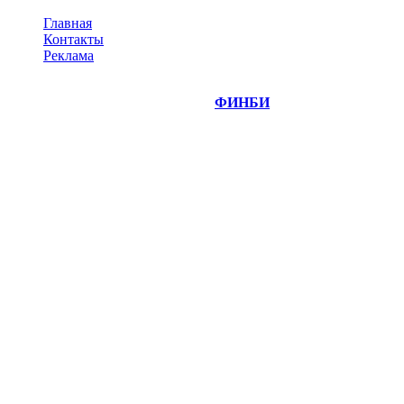
Главная
Контакты
Реклама
©
Copyright 2014-2026 Портал "
ФИНБИ
.РУ"
- новости
финансовых рынков.