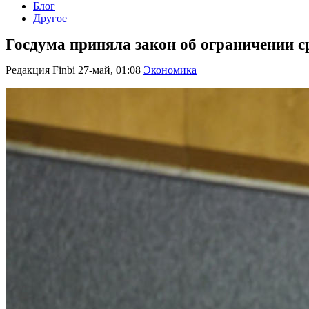
Блог
Другое
Госдума приняла закон об ограничении с
Редакция Finbi
27-май, 01:08
Экономика