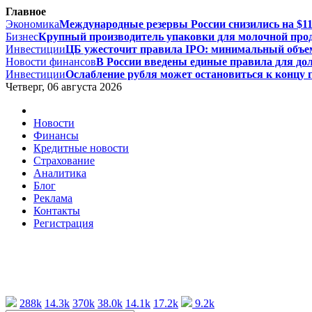
Главное
Экономика
Международные резервы России снизились на $11,
Бизнес
Крупный производитель упаковки для молочной проду
Инвестиции
ЦБ ужесточит правила IPO: минимальный объем
Новости финансов
В России введены единые правила для дол
Инвестиции
Ослабление рубля может остановиться к концу г
Четверг, 06 августа 2026
Новости
Финансы
Кредитные новости
Страхование
Аналитика
Блог
Реклама
Контакты
Регистрация
288k
14.3k
370k
38.0k
14.1k
17.2k
9.2k