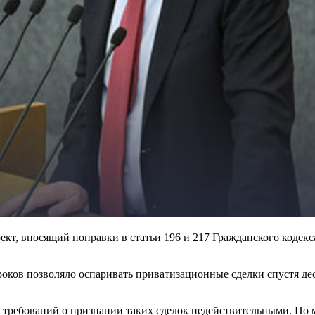
оект, вносящий поправки в статьи 196 и 217 Гражданского кодек
роков позволяло оспаривать приватизационные сделки спустя дес
 требований о признании таких сделок недействительными. По 