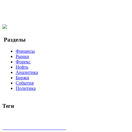
@finbi1
Мы в OK
Facebook
Twitter
YouTube
Google Новости
Разделы
Финансы
Рынки
Форекс
Нефть
Аналитика
Биржи
События
Политика
Теги
акции
биткоин
USD
рубль
крипторубль
кредит
ипотека
доллар
биржа
индексы
сделка
криптовалюта
памп
броке
все теги