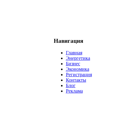
Навигация
Главная
Энергетика
Бизнес
Экономика
Регистрация
Контакты
Блог
Реклама
нефть
банки
прогнозы
рынки
brent
актив
недвижимость
р