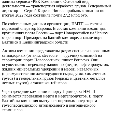
данных сервиса «РБК Компании». Основной вид
деятельности — транспортная обработка грузов. Генеральный
директор — Сергей Киреев. Чистая прибыль компании по
итогам 2022 года составила почти 27,2 млрд руб.
По собственным данным организации, НМТП — третий
портовый оператор Европы. В состав компании входят два
крупнейших порта России — порт Новороссийск на Черном
море и порт Приморск на Балтийском море, а также порт
Балтийск в Калининградской области.
Активы компании представлены рядом специализированных
стивидорных (от англ. stevedore — грузчик) компаний на
территории порта Новороссийск, пишет Portnews. Они
осуществляют перевалку наливных (нефти, нефтепродуктов,
жидких минеральных удобрений и масел), навалочных
(преимущественно железорудного сырья, угля, химических
грузов) и генеральных грузов (черных и цветных металлов,
лесных грузов), а также контейнеров.
Через дочерние компании в порту Приморска НМТП
занимается перевалкой нефти и нефтепродуктов. В порту
Балтийска компания выступает портовым оператором
грузопассажирского автопаромного и контейнерного
терминалов.