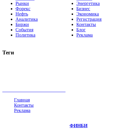
Рынки
Энергетика
Форекс
Бизнес
Нефть
Экономика
Аналитика
Регистрация
Биржи
Контакты
События
Блог
Политика
Реклама
Теги
акции
биткоин
USD
рубль
крипторубль
кредит
ипотека
нефть
банки
прогнозы
рынки
brent
актив
недвижимость
ммвб
ПИФ
курс
евро
котировки
инвестиции
золото
доллар
биржа
индексы
сделка
криптовалюта
памп
брокер
все теги
Главная
Контакты
Реклама
©
Copyright 2014-2026 Портал "
ФИНБИ
.РУ"
- новости
финансовых рынков.