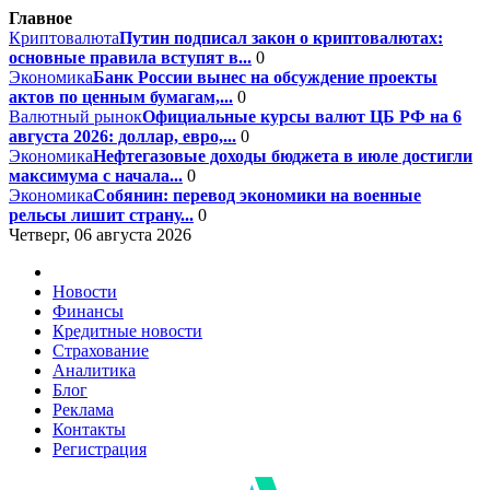
Главное
Криптовалюта
Путин подписал закон о криптовалютах:
основные правила вступят в...
0
Экономика
Банк России вынес на обсуждение проекты
актов по ценным бумагам,...
0
Валютный рынок
Официальные курсы валют ЦБ РФ на 6
августа 2026: доллар, евро,...
0
Экономика
Нефтегазовые доходы бюджета в июле достигли
максимума с начала...
0
Экономика
Собянин: перевод экономики на военные
рельсы лишит страну...
0
Четверг, 06 августа 2026
Новости
Финансы
Кредитные новости
Страхование
Аналитика
Блог
Реклама
Контакты
Регистрация