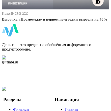
Бизнес В· 05.08.2026
Выручка «Промомеда» в первом полугодии выросла на 76%
ФинБи
Деньги — это предельно обобщённая информация о
продуктообмене.
Дзен Канал
i@finbi.ru
@finbi1
Мы в OK
Facebook
Twitter
YouTube
Google Новости
Разделы
Навигация
Финансы
Главная