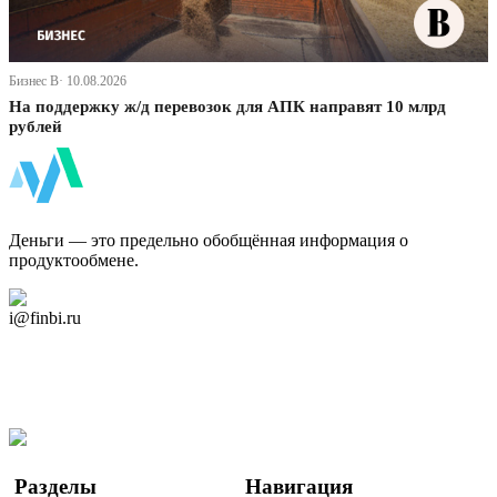
Бизнес В· 10.08.2026
На поддержку ж/д перевозок для АПК направят 10 млрд
рублей
ФинБи
Деньги — это предельно обобщённая информация о
продуктообмене.
Дзен Канал
i@finbi.ru
@finbi1
Мы в OK
Facebook
Twitter
YouTube
Google Новости
Разделы
Навигация