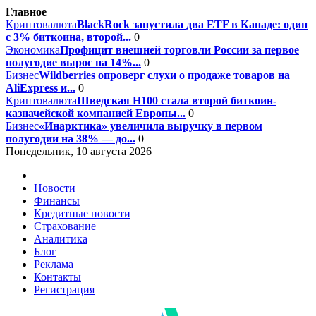
Главное
Криптовалюта
BlackRock запустила два ETF в Канаде: один
с 3% биткоина, второй...
0
Экономика
Профицит внешней торговли России за первое
полугодие вырос на 14%...
0
Бизнес
Wildberries опроверг слухи о продаже товаров на
AliExpress и...
0
Криптовалюта
Шведская H100 стала второй биткоин-
казначейской компанией Европы...
0
Бизнес
«Инарктика» увеличила выручку в первом
полугодии на 38% — до...
0
Понедельник, 10 августа 2026
Новости
Финансы
Кредитные новости
Страхование
Аналитика
Блог
Реклама
Контакты
Регистрация