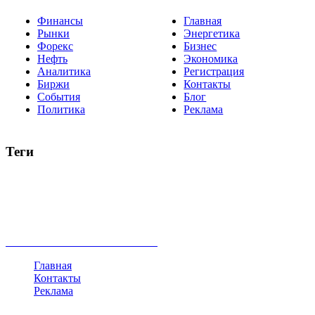
Финансы
Главная
Рынки
Энергетика
Форекс
Бизнес
Нефть
Экономика
Аналитика
Регистрация
Биржи
Контакты
События
Блог
Политика
Реклама
Теги
акции
биткоин
USD
рубль
крипторубль
кредит
ипотека
нефть
банки
прогнозы
рынки
brent
актив
недвижимость
ммвб
ПИФ
курс
евро
котировки
инвестиции
золото
доллар
биржа
индексы
сделка
криптовалюта
памп
брокер
все теги
Главная
Контакты
Реклама