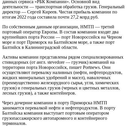
данных сервиса «РБК Компании». Основной вид
деятельности — транспортная обработка грузов. Генеральный
директор — Сергей Киреев. Чистая прибыль компании по
итогам 2022 года составила почти 27,2 млрд руб.
По собственным данным организации, НМТП — третий
портовый оператор Европы. В состав компании входят два
крупнейших порта России — порт Новороссийск на Черном
море и порт Приморск на Балтийском море, а также порт
Балтийск в Калининградской области.
Активы компании представлены рядом специализированных
стивидорных (от англ. stevedore — грузчик) компаний на
территории порта Новороссийск, пишет Portnews. Они
осуществляют перевалку наливных (нефти, нефтепродуктов,
жидких минеральных удобрений и масел), навалочных
(преимущественно железорудного сырья, угля, химических
грузов) и генеральных грузов (черных и цветных металлов,
лесных грузов), а также контейнеров.
Через дочерние компании в порту Приморска НМТП
занимается перевалкой нефти и нефтепродуктов. В порту
Балтийска компания выступает портовым оператором
грузопассажирского автопаромного и контейнерного
терминалов.