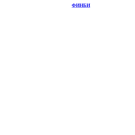
©
Copyright 2014-2026 Портал "
ФИНБИ
.РУ"
- новости
финансовых рынков.