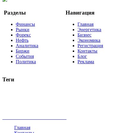
Разделы
Навигация
Финансы
Главная
Рынки
Энергетика
Форекс
Бизнес
Нефть
Экономика
Аналитика
Регистрация
Биржи
Контакты
События
Блог
Политика
Реклама
Теги
акции
биткоин
USD
рубль
крипторубль
кредит
ипотека
нефть
банки
прогнозы
рынки
brent
актив
недвижимость
ммвб
ПИФ
курс
евро
котировки
инвестиции
золото
доллар
биржа
индексы
сделка
криптовалюта
памп
брокер
все теги
Главная
Контакты