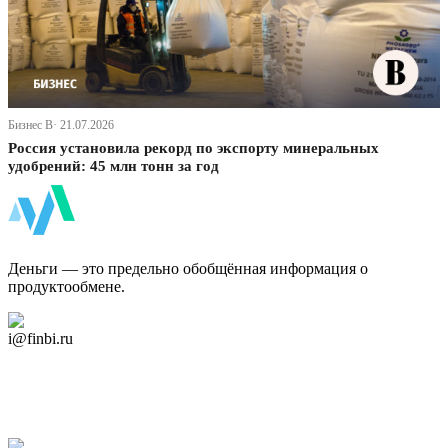
Бизнес В· 21.07.2026
Россия установила рекорд по экспорту минеральных
удобрений: 45 млн тонн за год
ФинБи
Деньги — это предельно обобщённая информация о
продуктообмене.
Дзен Канал
i@finbi.ru
@finbi1
Мы в OK
Facebook
Twitter
YouTube
Google Новости