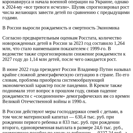
коронавируса и начала военной операции на Украине, однако
к 2024-му «все тревоги исчезли». Шуляк спрогнозировал рост
числа желающих завести детей по сравнению с предыдущими
годами.
В России выросли рождаемость и смертность Экономика
Согласно предварительным оценкам Росстата, количество
новорожденных детей в России за 2023 год составило 1,264
млн, что стало наименьшим показателем с 1999-го. В
ведомстве также спрогнозировали снижение рождаемости к
2027 году до 1,14 млн детей, после чего ожидается рост.
В июне 2022 года президент России Владимир Путин называл
крайне сложной демографическую ситуацию в стране. По его
словам, проблема приобрела системообразующий
экономический характер после пандемии. В Кремле также
поднимали этот вопрос в прошлом году, связав падение
рождаемости с «соединением» демографических ям со времен
Великой Отечественной войны и 1990-х.
В России действуют меры господдержки семей с детьми, в
том числе материнский капитал — 630,4 тыс. руб. при
рождении первого ребенка и 833 тыс. руб. при рождении
второго, единовременная выплата в размере 24,6 тыс. руб.,
ежемесячное пособие по уходу за ребенком — 9227,24 руб., а