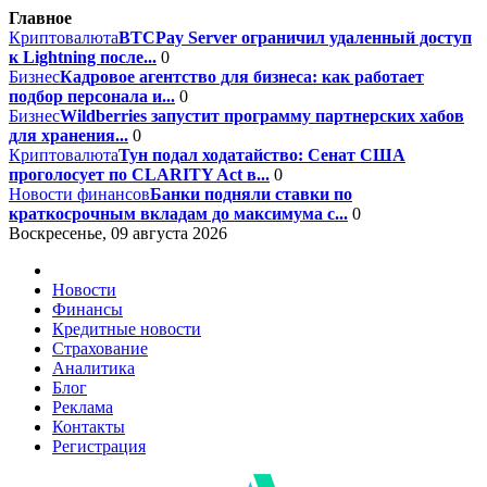
Главное
Криптовалюта
BTCPay Server ограничил удаленный доступ
к Lightning после...
0
Бизнес
Кадровое агентство для бизнеса: как работает
подбор персонала и...
0
Бизнес
Wildberries запустит программу партнерских хабов
для хранения...
0
Криптовалюта
Тун подал ходатайство: Сенат США
проголосует по CLARITY Act в...
0
Новости финансов
Банки подняли ставки по
краткосрочным вкладам до максимума с...
0
Воскресенье, 09 августа 2026
Новости
Финансы
Кредитные новости
Страхование
Аналитика
Блог
Реклама
Контакты
Регистрация