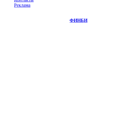
Реклама
©
Copyright 2014-2026 Портал "
ФИНБИ
.РУ"
- новости
финансовых рынков.