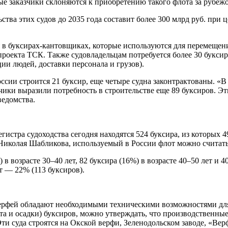
ные заказчики склоняются к приобретению такого флота за рубеж
а этих судов до 2035 года составит более 300 млрд руб. при це
 в буксирах-кантовщиках, которые используются для перемещени
роекта ТСК. Также судовладельцам потребуется более 30 буксиро
ии людей, доставки персонала и грузов).
ссии строится 21 буксир, еще четыре судна законтрактованы. «В
чики выразили потребность в строительстве еще 89 буксиров. Э
едомства.
гистра судоходства сегодня находятся 524 буксира, из которых 
м Николая Шабликова, используемый в России флот можно считат
в возрасте 30–40 лет, 82 буксира (16%) в возрасте 40–50 лет и 4
ет — 22% (113 буксиров).
верфей обладают необходимыми техническими возможностями для
а и осадки) буксиров, можно утверждать, что производственны
ти суда строятся на Окской верфи, Зеленодольском заводе, «Ве