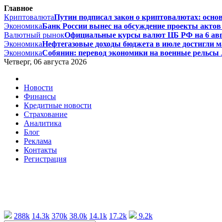
Главное
Криптовалюта
Путин подписал закон о криптовалютах: основ
Экономика
Банк России вынес на обсуждение проекты актов 
Валютный рынок
Официальные курсы валют ЦБ РФ на 6 август
Экономика
Нефтегазовые доходы бюджета в июле достигли ма
Экономика
Собянин: перевод экономики на военные рельсы л
Четверг, 06 августа 2026
Новости
Финансы
Кредитные новости
Страхование
Аналитика
Блог
Реклама
Контакты
Регистрация
288k
14.3k
370k
38.0k
14.1k
17.2k
9.2k