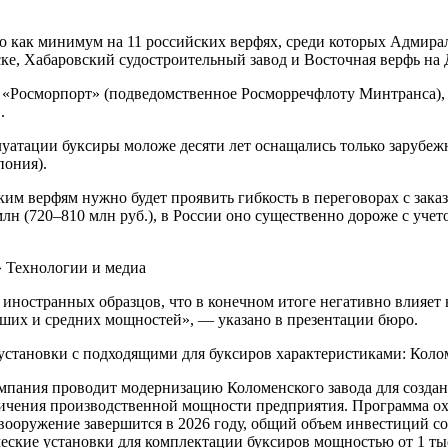
 как минимум на 11 российских верфях, среди которых Адмира
ске, Хабаровский судостроительный завод и Восточная верфь на 
Росморпорт» (подведомственное Росморречфлоту Минтранса), он
.
уатации буксиры моложе десяти лет оснащались только зарубеж
пония).
им верфям нужно будет проявить гибкость в переговорах с зака
млн (720–810 млн руб.), в России оно существенно дороже с уче
» Технологии и медиа
ностранных образцов, что в конечном итоге негативно влияет н
ьших и средних мощностей», — указано в презентации бюро.
 установки с подходящими для буксиров характеристиками: Кол
омпания проводит модернизацию Коломенского завода для созда
личения производственной мощности предприятия. Программа о
евооружение завершится в 2026 году, общий объем инвестиций со
ские установки для комплектации буксиров мощностью от 1 тыс. 