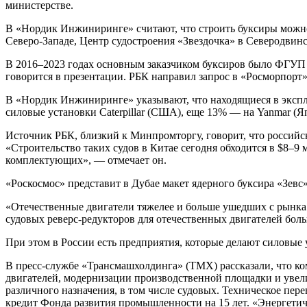
министерстве.
В «Нордик Инжиниринге» считают, что строить буксиры можно
Северо-Западе, Центр судостроения «Звездочка» в Северодвин
В 2016–2023 годах основным заказчиком буксиров было ФГУП «
говорится в презентации. РБК направил запрос в «Росморпорт»
В «Нордик Инжиниринге» указывают, что находящиеся в экспл
силовые установки Caterpillar (США), еще 13% — на Yanmar (Я
Источник РБК, близкий к Минпромторгу, говорит, что российск
«Строительство таких судов в Китае сегодня обходится в $8–9 
комплектующих», — отмечает он.
«Роскосмос» представит в Дубае макет ядерного буксира «Зевс
«Отечественные двигатели тяжелее и больше ушедших с рынка и
судовых реверс-редукторов для отечественных двигателей бол
При этом в России есть предприятия, которые делают силовые
В пресс-службе «Трансмашхолдинга» (ТМХ) рассказали, что к
двигателей, модернизации производственной площадки и уве
различного назначения, в том числе судовых. Техническое пер
кредит Фонда развития промышленности на 15 лет. «Энергетиче