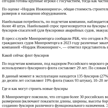
сегодня готовы крупные игроки с госучастием, тогда как част
По оценке «Нордик Инжиниринга», общая стоимость строительств
размеров и насыщения оборудованием.
Наибольшая потребность, по подсчетам компании, наблюдается
более 40 штук. Наибольший спрос прогнозируется на буксиры п
буксиров-спасателей (для буксировки аварийных судов, эвакуац
В пресс-службе Минпромторга сообщили РБК, что сегодня в Ро
гражданских судов Минпромторга в 2023 году различные заказ
компанией «Нордик Инжиниринг», — отметил представитель в
Какой сейчас флот буксиров
По подсчетам компании, под надзором Российского морского ре
используемого буксирного флота составляет 29 лет. По слова
В данный момент в эксплуатации находится 135 буксиров (27%) 
до десяти лет составляют 19% флота (таких 93 штуки), 10–20 л
Где и как могут строить новые буксиры
В Минпромторге пояснили, что сегодня более 30 российских 
размерения (включают показатели длины, ширины, высоты борт
созданию буксиров различного функционального назначения. Э