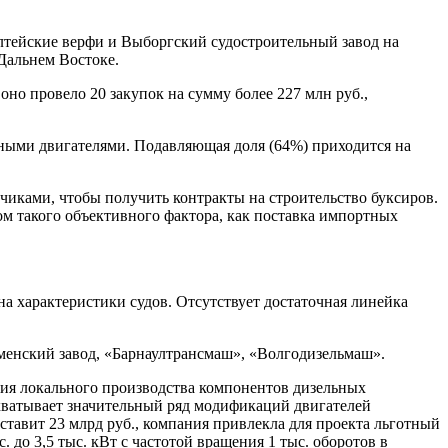
лтейские верфи и Выборгский судостроительный завод на
Дальнем Востоке.
о провело 20 закупок на сумму более 227 млн руб.,
ными двигателями. Подавляющая доля (64%) приходится на
зчиками, чтобы получить контракты на строительство буксиров.
том такого объективного фактора, как поставка импортных
а характеристики судов. Отсутствует достаточная линейка
оменский завод, «Барнаултрансмаш», «Волгодизельмаш».
ния локального производства компонентов дизельных
хватывает значительный ряд модификаций двигателей
ставит 23 млрд руб., компания привлекла для проекта льготный
до 3,5 тыс. кВт с частотой вращения 1 тыс. оборотов в