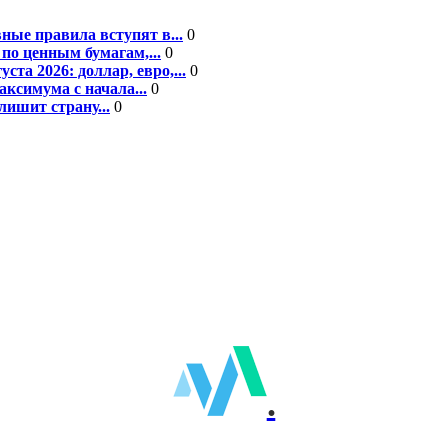
ные правила вступят в...
0
по ценным бумагам,...
0
а 2026: доллар, евро,...
0
ксимума с начала...
0
ишит страну...
0
.