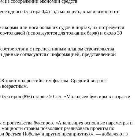
ом из соображений экономии средств.
не одного буксира 0,45–5,5 млрд руб., в зависимости от
я кормы или носа больших судов в портах, их потребуется
в-толкачей (используются для толкания барж) и около 30
 соответствии с перспективным планом строительства
ти данные согласуются с информацией, представленной
498 ходят под российским флагом. Средний возраст
ь возрастным.
0 буксиров (8%) старше 50 лет. «Молодые» буксиры в возрасте
 строительства буксиров. «Анализируя основные параметры и
е мощности страны позволяют реализовать проекты по
рфи братьев Нобель» и других предприятиях», — добавляют в