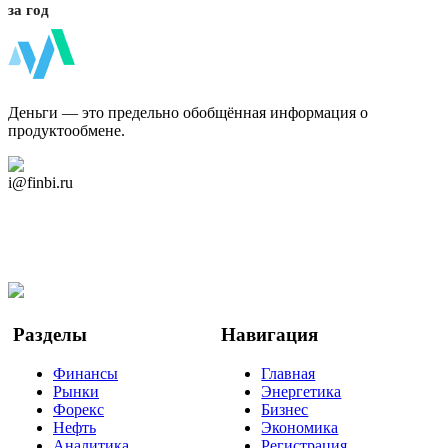
за год
ФинБи
Деньги — это предельно обобщённая информация о
продуктообмене.
Дзен Канал
i@finbi.ru
@finbi1
Мы в OK
Facebook
Twitter
YouTube
Google Новости
Разделы
Навигация
Финансы
Главная
Рынки
Энергетика
Форекс
Бизнес
Нефть
Экономика
Аналитика
Регистрация