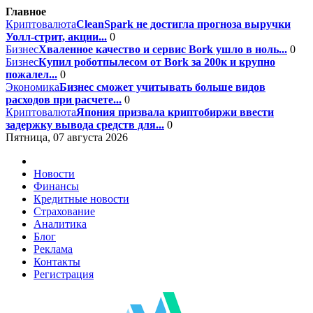
Главное
Криптовалюта
CleanSpark не достигла прогноза выручки
Уолл-стрит, акции...
0
Бизнес
Хваленное качество и сервис Bork ушло в ноль...
0
Бизнес
Купил роботпылесом от Bork за 200к и крупно
пожалел...
0
Экономика
Бизнес сможет учитывать больше видов
расходов при расчете...
0
Криптовалюта
Япония призвала криптобиржи ввести
задержку вывода средств для...
0
Пятница, 07 августа 2026
Новости
Финансы
Кредитные новости
Страхование
Аналитика
Блог
Реклама
Контакты
Регистрация