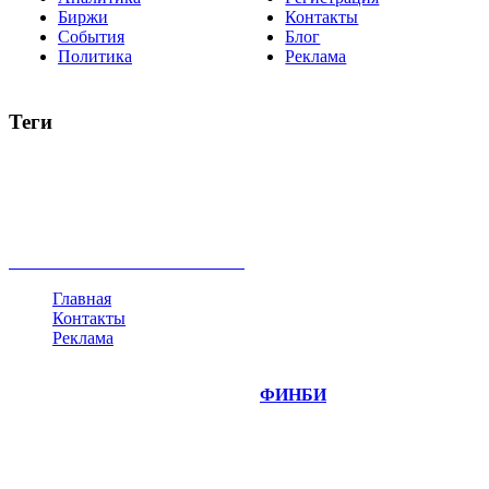
Биржи
Контакты
События
Блог
Политика
Реклама
Теги
акции
биткоин
USD
рубль
крипторубль
кредит
ипотека
нефть
банки
прогнозы
рынки
brent
актив
недвижимость
ммвб
ПИФ
курс
евро
котировки
инвестиции
золото
доллар
биржа
индексы
сделка
криптовалюта
памп
брокер
все теги
Главная
Контакты
Реклама
©
Copyright 2014-2026 Портал "
ФИНБИ
.РУ"
- новости
финансовых рынков.