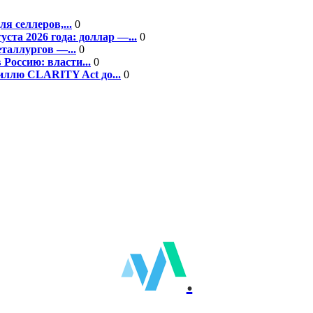
я селлеров,...
0
та 2026 года: доллар —...
0
еталлургов —...
0
Россию: власти...
0
ллю CLARITY Act до...
0
.