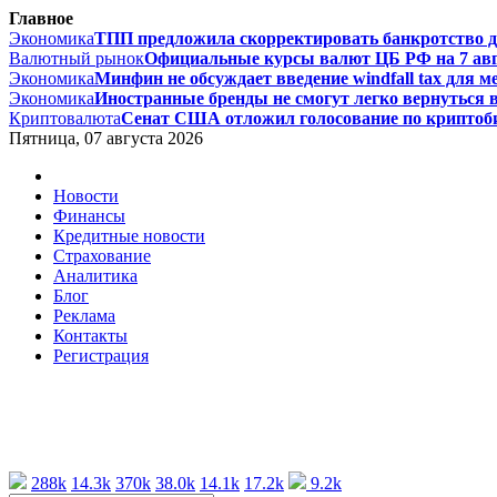
Главное
Экономика
ТПП предложила скорректировать банкротство дл
Валютный рынок
Официальные курсы валют ЦБ РФ на 7 авгус
Экономика
Минфин не обсуждает введение windfall tax для м
Экономика
Иностранные бренды не смогут легко вернуться в 
Криптовалюта
Сенат США отложил голосование по криптоби
Пятница, 07 августа 2026
Новости
Финансы
Кредитные новости
Страхование
Аналитика
Блог
Реклама
Контакты
Регистрация
288k
14.3k
370k
38.0k
14.1k
17.2k
9.2k