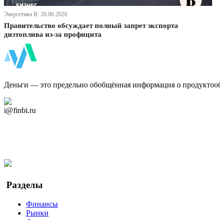
Энергетика В· 26.06.2026
Правительство обсуждает полный запрет экспорта
дизтоплива из-за профицита
ФинБи
Деньги — это предельно обобщённая информация о продуктоо
Дзен Канал
i@finbi.ru
@finbi1
Мы в OK
Facebook
Twitter
YouTube
Google Новости
Разделы
Финансы
Рынки