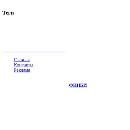
Теги
акции
биткоин
USD
рубль
крипторубль
кредит
ипотека
нефть
банки
прогнозы
рынки
brent
актив
недвижимость
ммвб
ПИФ
курс
евро
котировки
инвестиции
золото
доллар
биржа
индексы
сделка
криптовалюта
памп
брокер
все теги
Главная
Контакты
Реклама
©
Copyright 2014-2026 Портал "
ФИНБИ
.РУ"
- новости
финансовых рынков.