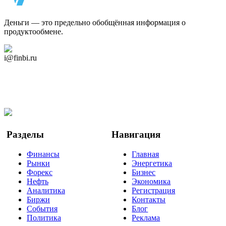
Деньги — это предельно обобщённая информация о
продуктообмене.
Дзен Канал
i@finbi.ru
@finbi1
Мы в OK
Facebook
Twitter
YouTube
Google Новости
Разделы
Навигация
Финансы
Главная
Рынки
Энергетика
Форекс
Бизнес
Нефть
Экономика
Аналитика
Регистрация
Биржи
Контакты
События
Блог
Политика
Реклама