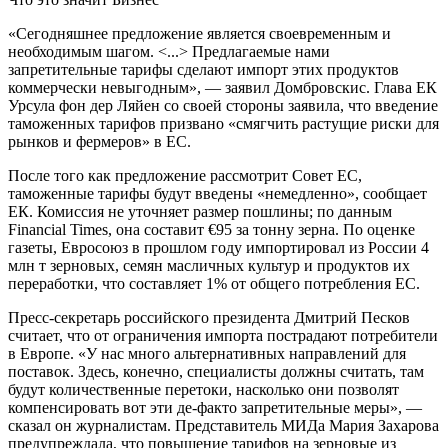
«Сегодняшнее предложение является своевременным и
необходимым шагом. <...> Предлагаемые нами
запретительные тарифы сделают импорт этих продуктов
коммерчески невыгодным», — заявил Домбровскис. Глава ЕК
Урсула фон дер Ляйен со своей стороны заявила, что введение
таможенных тарифов призвано «смягчить растущие риски для
рынков и фермеров» в ЕС.
После того как предложение рассмотрит Совет ЕС,
таможенные тарифы будут введены «немедленно», сообщает
ЕК. Комиссия не уточняет размер пошлины; по данным
Financial Times, она составит €95 за тонну зерна. По оценке
газеты, Евросоюз в прошлом году импортировал из России 4
млн т зерновых, семян масличных культур и продуктов их
переработки, что составляет 1% от общего потребления ЕС.
Пресс-секретарь российского президента Дмитрий Песков
считает, что от ограничения импорта пострадают потребители
в Европе. «У нас много альтернативных направлений для
поставок. Здесь, конечно, специалисты должны считать, там
будут количественные перетоки, насколько они позволят
компенсировать вот эти де-факто запретительные меры», —
сказал он журналистам. Представитель МИДа Мария Захарова
предупреждала, что повышение тарифов на зерновые из