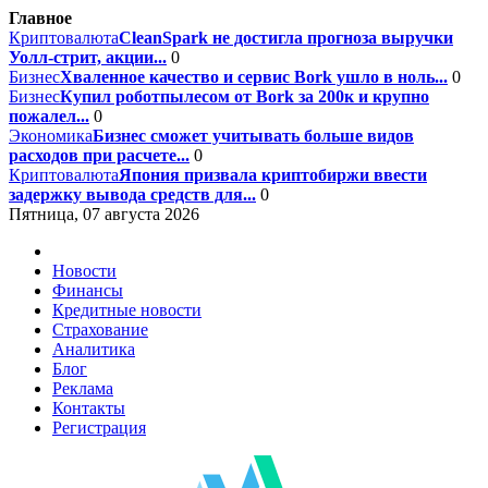
Главное
Криптовалюта
CleanSpark не достигла прогноза выручки
Уолл-стрит, акции...
0
Бизнес
Хваленное качество и сервис Bork ушло в ноль...
0
Бизнес
Купил роботпылесом от Bork за 200к и крупно
пожалел...
0
Экономика
Бизнес сможет учитывать больше видов
расходов при расчете...
0
Криптовалюта
Япония призвала криптобиржи ввести
задержку вывода средств для...
0
Пятница, 07 августа 2026
Новости
Финансы
Кредитные новости
Страхование
Аналитика
Блог
Реклама
Контакты
Регистрация