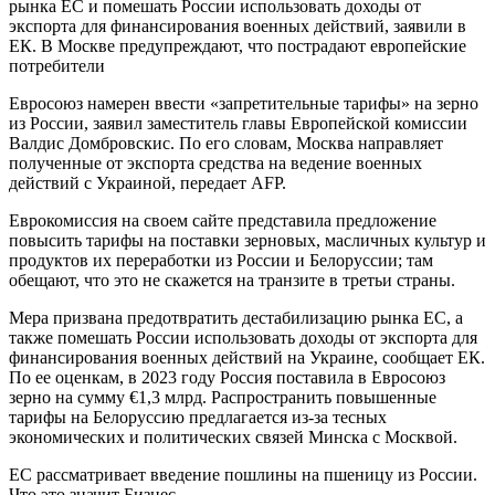
рынка ЕС и помешать России использовать доходы от
экспорта для финансирования военных действий, заявили в
ЕК. В Москве предупреждают, что пострадают европейские
потребители
Евросоюз намерен ввести «запретительные тарифы» на зерно
из России, заявил заместитель главы Европейской комиссии
Валдис Домбровскис. По его словам, Москва направляет
полученные от экспорта средства на ведение военных
действий с Украиной, передает AFP.
Еврокомиссия на своем сайте представила предложение
повысить тарифы на поставки зерновых, масличных культур и
продуктов их переработки из России и Белоруссии; там
обещают, что это не скажется на транзите в третьи страны.
Мера призвана предотвратить дестабилизацию рынка ЕС, а
также помешать России использовать доходы от экспорта для
финансирования военных действий на Украине, сообщает ЕК.
По ее оценкам, в 2023 году Россия поставила в Евросоюз
зерно на сумму €1,3 млрд. Распространить повышенные
тарифы на Белоруссию предлагается из-за тесных
экономических и политических связей Минска с Москвой.
ЕС рассматривает введение пошлины на пшеницу из России.
Что это значит Бизнес