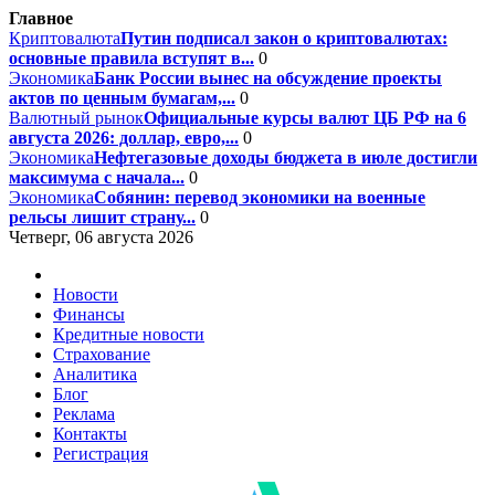
Главное
Криптовалюта
Путин подписал закон о криптовалютах:
основные правила вступят в...
0
Экономика
Банк России вынес на обсуждение проекты
актов по ценным бумагам,...
0
Валютный рынок
Официальные курсы валют ЦБ РФ на 6
августа 2026: доллар, евро,...
0
Экономика
Нефтегазовые доходы бюджета в июле достигли
максимума с начала...
0
Экономика
Собянин: перевод экономики на военные
рельсы лишит страну...
0
Четверг, 06 августа 2026
Новости
Финансы
Кредитные новости
Страхование
Аналитика
Блог
Реклама
Контакты
Регистрация