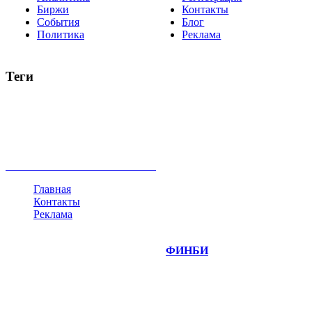
Биржи
Контакты
События
Блог
Политика
Реклама
Теги
акции
биткоин
USD
рубль
крипторубль
кредит
ипотека
нефть
банки
прогнозы
рынки
brent
актив
недвижимость
ммвб
ПИФ
курс
евро
котировки
инвестиции
золото
доллар
биржа
индексы
сделка
криптовалюта
памп
брокер
все теги
Главная
Контакты
Реклама
©
Copyright 2014-2026 Портал "
ФИНБИ
.РУ"
- новости
финансовых рынков.