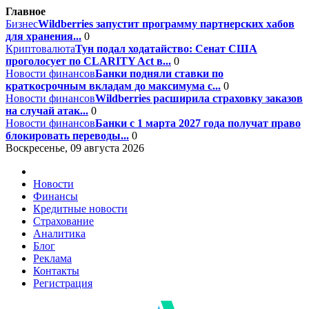
Главное
Бизнес
Wildberries запустит программу партнерских хабов
для хранения...
0
Криптовалюта
Тун подал ходатайство: Сенат США
проголосует по CLARITY Act в...
0
Новости финансов
Банки подняли ставки по
краткосрочным вкладам до максимума с...
0
Новости финансов
Wildberries расширила страховку заказов
на случай атак...
0
Новости финансов
Банки с 1 марта 2027 года получат право
блокировать переводы...
0
Воскресенье, 09 августа 2026
Новости
Финансы
Кредитные новости
Страхование
Аналитика
Блог
Реклама
Контакты
Регистрация