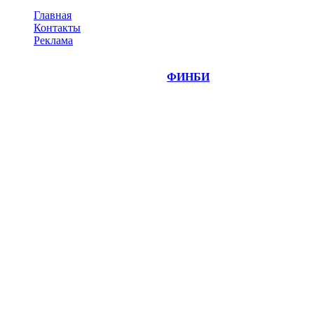
Главная
Контакты
Реклама
©
Copyright 2014-2026 Портал "
ФИНБИ
.РУ"
- новости
финансовых рынков.