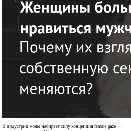
В индустрии моды набирает силу концепция female gaze —