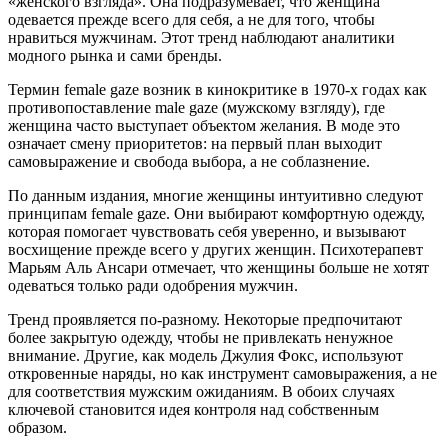
«женского взгляда». Она подразумевает, что женщина
одевается прежде всего для себя, а не для того, чтобы
нравиться мужчинам. Этот тренд наблюдают аналитики
модного рынка и сами бренды.
Термин female gaze возник в кинокритике в 1970-х годах как
противопоставление male gaze (мужскому взгляду), где
женщина часто выступает объектом желания. В моде это
означает смену приоритетов: на первый план выходит
самовыражение и свобода выбора, а не соблазнение.
По данным издания, многие женщины интуитивно следуют
принципам female gaze. Они выбирают комфортную одежду,
которая помогает чувствовать себя уверенно, и вызывают
восхищение прежде всего у других женщин. Психотерапевт
Марьям Аль Ансари отмечает, что женщины больше не хотят
одеваться только ради одобрения мужчин.
Тренд проявляется по-разному. Некоторые предпочитают
более закрытую одежду, чтобы не привлекать ненужное
внимание. Другие, как модель Джулия Фокс, используют
откровенные наряды, но как инструмент самовыражения, а не
для соответствия мужским ожиданиям. В обоих случаях
ключевой становится идея контроля над собственным
образом.