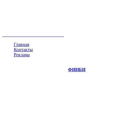
акции
биткоин
USD
рубль
крипторубль
кредит
ипотека
нефть
банки
прогнозы
рынки
brent
актив
недвижимость
ммвб
ПИФ
курс
евро
котировки
инвестиции
золото
доллар
биржа
индексы
сделка
криптовалюта
памп
брокер
все теги
Главная
Контакты
Реклама
©
Copyright 2014-2026 Портал "
ФИНБИ
.РУ"
- новости
финансовых рынков.