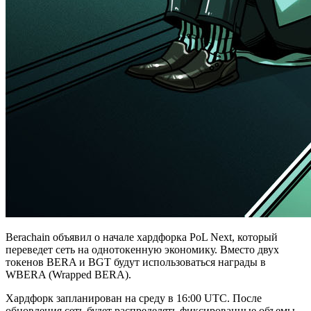
Berachain объявил о начале хардфорка PoL Next, который
переведет сеть на однотокенную экономику. Вместо двух
токенов BERA и BGT будут использоваться награды в
WBERA (Wrapped BERA).
Хардфорк запланирован на среду в 16:00 UTC. После
обновления сеть будет распределять фиксированные объемы