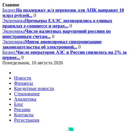
Главное
Бизнес
На поддержку ж/д перевозок для АПК направят 10
млрд рублей...
0
Экономика
Премьеры ЕАЭС договорились о единых
правилах e-commerce и мерах...
0
Экономика
Число валютных нарушений россиян по
иностранным счетам...
0
Экономика
Минэк анонсировал синхронизацию
законодательства об электронной...
0
Бизнес
Число операторов АЗС в России снизилось на 2% за
первое...
0
Понедельник, 10 августа 2026
Новости
Финансы
Кредитные новости
Страхование
Аналитика
Блог
Реклама
Контакты
Регистрация