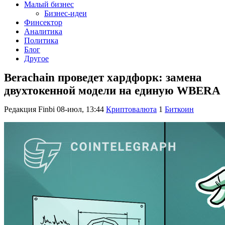
Малый бизнес
Бизнес-идеи
Финсектор
Аналитика
Политика
Блог
Другое
Berachain проведет хардфорк: замена
двухтокенной модели на единую WBERA
Редакция Finbi
08-июл, 13:44
Криптовалюта
1
Биткоин