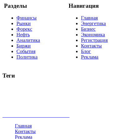
Разделы
Навигация
Финансы
Главная
Рынки
Энергетика
Форекс
Бизнес
Нефть
Экономика
Аналитика
Регистрация
Биржи
Контакты
События
Блог
Политика
Реклама
Теги
акции
биткоин
USD
рубль
крипторубль
кредит
ипотека
нефть
банки
прогнозы
рынки
brent
актив
недвижимость
ммвб
ПИФ
курс
евро
котировки
инвестиции
золото
доллар
биржа
индексы
сделка
криптовалюта
памп
брокер
все теги
Главная
Контакты
Реклама