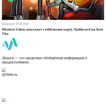
Биткоин В· 05.08.2026
Western Union запускает стейблкоин-карту Stablecard на базе
Visa
ФинБи
Деньги — это предельно обобщённая информация о
продуктообмене.
Дзен Канал
i@finbi.ru
@finbi1
Мы в OK
Facebook
Twitter
YouTube
Google Новости