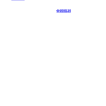
©
Copyright 2014-2026 Портал "
ФИНБИ
.РУ"
- новости
финансовых рынков.