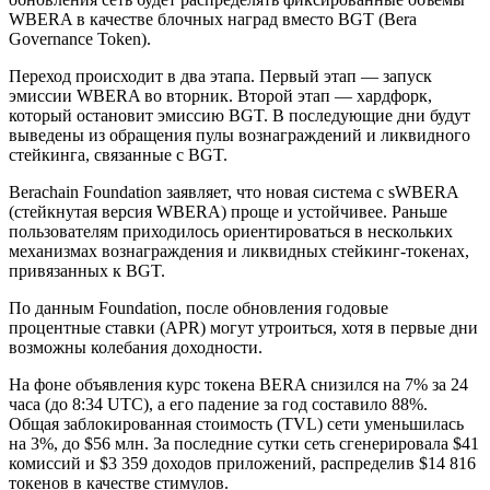
WBERA в качестве блочных наград вместо BGT (Bera
Governance Token).
Переход происходит в два этапа. Первый этап — запуск
эмиссии WBERA во вторник. Второй этап — хардфорк,
который остановит эмиссию BGT. В последующие дни будут
выведены из обращения пулы вознаграждений и ликвидного
стейкинга, связанные с BGT.
Berachain Foundation заявляет, что новая система с sWBERA
(стейкнутая версия WBERA) проще и устойчивее. Раньше
пользователям приходилось ориентироваться в нескольких
механизмах вознаграждения и ликвидных стейкинг-токенах,
привязанных к BGT.
По данным Foundation, после обновления годовые
процентные ставки (APR) могут утроиться, хотя в первые дни
возможны колебания доходности.
На фоне объявления курс токена BERA снизился на 7% за 24
часа (до 8:34 UTC), а его падение за год составило 88%.
Общая заблокированная стоимость (TVL) сети уменьшилась
на 3%, до $56 млн. За последние сутки сеть сгенерировала $41
комиссий и $3 359 доходов приложений, распределив $14 816
токенов в качестве стимулов.