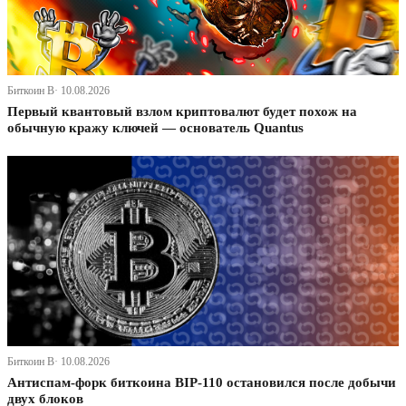
Биткоин В· 10.08.2026
Первый квантовый взлом криптовалют будет похож на
обычную кражу ключей — основатель Quantus
Биткоин В· 10.08.2026
Антиспам-форк биткоина BIP-110 остановился после добычи
двух блоков