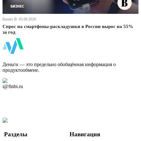
Бизнес В· 05.08.2026
Спрос на смартфоны-раскладушки в России вырос на 55%
за год
ФинБи
Деньги — это предельно обобщённая информация о
продуктообмене.
Дзен Канал
i@finbi.ru
@finbi1
Мы в OK
Facebook
Twitter
YouTube
Google Новости
Разделы
Навигация