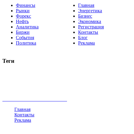
Финансы
Главная
Рынки
Энергетика
Форекс
Бизнес
Нефть
Экономика
Аналитика
Регистрация
Биржи
Контакты
События
Блог
Политика
Реклама
Теги
акции
биткоин
USD
рубль
крипторубль
кредит
ипотека
нефть
банки
прогнозы
рынки
brent
актив
недвижимость
ммвб
ПИФ
курс
евро
котировки
инвестиции
золото
доллар
биржа
индексы
сделка
криптовалюта
памп
брокер
все теги
Главная
Контакты
Реклама