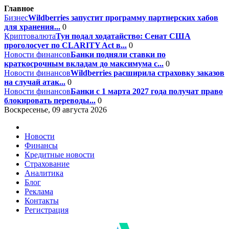
Главное
Бизнес
Wildberries запустит программу партнерских хабов
для хранения...
0
Криптовалюта
Тун подал ходатайство: Сенат США
проголосует по CLARITY Act в...
0
Новости финансов
Банки подняли ставки по
краткосрочным вкладам до максимума с...
0
Новости финансов
Wildberries расширила страховку заказов
на случай атак...
0
Новости финансов
Банки с 1 марта 2027 года получат право
блокировать переводы...
0
Воскресенье, 09 августа 2026
Новости
Финансы
Кредитные новости
Страхование
Аналитика
Блог
Реклама
Контакты
Регистрация