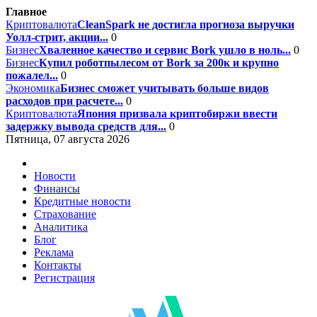
Главное
Криптовалюта
CleanSpark не достигла прогноза выручки
Уолл-стрит, акции...
0
Бизнес
Хваленное качество и сервис Bork ушло в ноль...
0
Бизнес
Купил роботпылесом от Bork за 200к и крупно
пожалел...
0
Экономика
Бизнес сможет учитывать больше видов
расходов при расчете...
0
Криптовалюта
Япония призвала криптобиржи ввести
задержку вывода средств для...
0
Пятница, 07 августа 2026
Новости
Финансы
Кредитные новости
Страхование
Аналитика
Блог
Реклама
Контакты
Регистрация