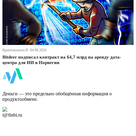
Криптовалюта В· 04.08.2026
Bitdeer подписал контракт на $4,7 млрд на аренду дата-
центра для ИИ в Норвегии
ФинБи
Деньги — это предельно обобщённая информация о
продуктообмене.
Дзен Канал
i@finbi.ru
@finbi1
Мы в OK
Facebook