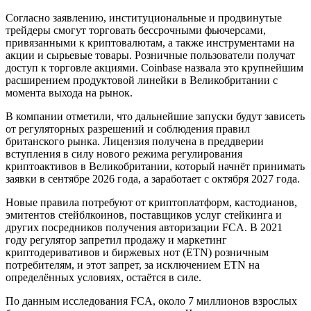
Согласно заявлению, институциональные и продвинутые
трейдеры смогут торговать бессрочными фьючерсами,
привязанными к криптовалютам, а также инструментами на
акции и сырьевые товары. Розничные пользователи получат
доступ к торговле акциями. Coinbase назвала это крупнейшим
расширением продуктовой линейки в Великобритании с
момента выхода на рынок.
В компании отметили, что дальнейшие запуски будут зависеть
от регуляторных разрешений и соблюдения правил
британского рынка. Лицензия получена в преддверии
вступления в силу нового режима регулирования
криптоактивов в Великобритании, который начнёт принимать
заявки в сентябре 2026 года, а заработает с октября 2027 года.
Новые правила потребуют от криптоплатформ, кастодианов,
эмитентов стейблкоинов, поставщиков услуг стейкинга и
других посредников получения авторизации FCA. В 2021
году регулятор запретил продажу и маркетинг
криптодеривативов и биржевых нот (ETN) розничным
потребителям, и этот запрет, за исключением ETN на
определённых условиях, остаётся в силе.
По данным исследования FCA, около 7 миллионов взрослых