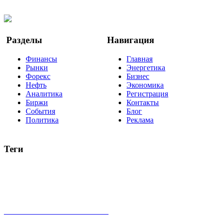
Twitter
YouTube
Google Новости
Разделы
Навигация
Финансы
Главная
Рынки
Энергетика
Форекс
Бизнес
Нефть
Экономика
Аналитика
Регистрация
Биржи
Контакты
События
Блог
Политика
Реклама
Теги
акции
биткоин
USD
рубль
крипторубль
кредит
ипотека
нефть
банки
прогнозы
рынки
brent
актив
недвижимость
ммвб
ПИФ
курс
евро
котировки
инвестиции
золото
доллар
биржа
индексы
сделка
криптовалюта
памп
брокер
все теги