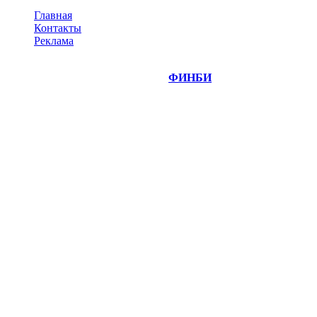
Главная
Контакты
Реклама
©
Copyright 2014-2026 Портал "
ФИНБИ
.РУ"
- новости
финансовых рынков.