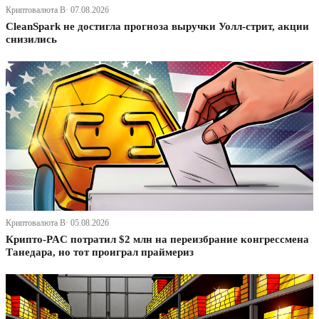
Криптовалюта В· 07.08.2026
CleanSpark не достигла прогноза выручки Уолл-стрит, акции
снизились
Криптовалюта В· 05.08.2026
Крипто-PAC потратил $2 млн на переизбрание конгрессмена
Танедара, но тот проиграл праймериз