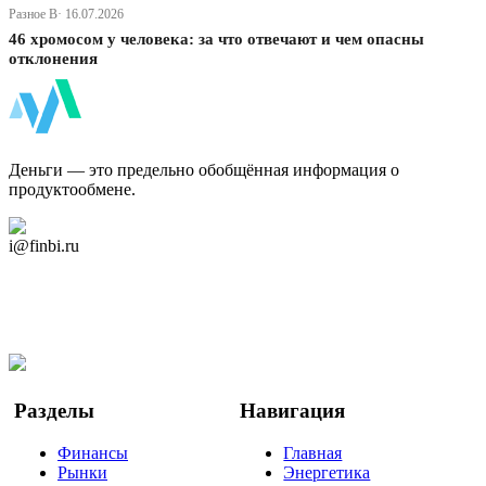
Разное В· 16.07.2026
46 хромосом у человека: за что отвечают и чем опасны
отклонения
ФинБи
Деньги — это предельно обобщённая информация о
продуктообмене.
Дзен Канал
i@finbi.ru
@finbi1
Мы в OK
Facebook
Twitter
YouTube
Google Новости
Разделы
Навигация
Финансы
Главная
Рынки
Энергетика