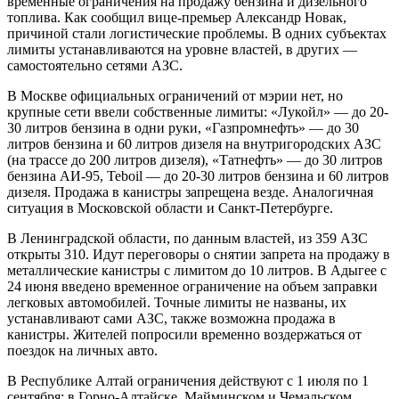
временные ограничения на продажу бензина и дизельного
топлива. Как сообщил вице-премьер Александр Новак,
причиной стали логистические проблемы. В одних субъектах
лимиты устанавливаются на уровне властей, в других —
самостоятельно сетями АЗС.
В Москве официальных ограничений от мэрии нет, но
крупные сети ввели собственные лимиты: «Лукойл» — до 20-
30 литров бензина в одни руки, «Газпромнефть» — до 30
литров бензина и 60 литров дизеля на внутригородских АЗС
(на трассе до 200 литров дизеля), «Татнефть» — до 30 литров
бензина АИ-95, Teboil — до 20-30 литров бензина и 60 литров
дизеля. Продажа в канистры запрещена везде. Аналогичная
ситуация в Московской области и Санкт-Петербурге.
В Ленинградской области, по данным властей, из 359 АЗС
открыты 310. Идут переговоры о снятии запрета на продажу в
металлические канистры с лимитом до 10 литров. В Адыгее с
24 июня введено временное ограничение на объем заправки
легковых автомобилей. Точные лимиты не названы, их
устанавливают сами АЗС, также возможна продажа в
канистры. Жителей попросили временно воздержаться от
поездок на личных авто.
В Республике Алтай ограничения действуют с 1 июля по 1
сентября: в Горно-Алтайске, Майминском и Чемальском