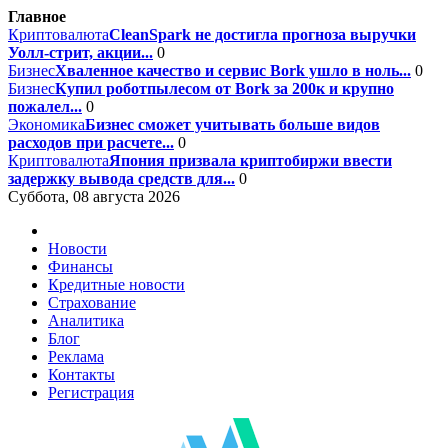
Главное
Криптовалюта
CleanSpark не достигла прогноза выручки
Уолл-стрит, акции...
0
Бизнес
Хваленное качество и сервис Bork ушло в ноль...
0
Бизнес
Купил роботпылесом от Bork за 200к и крупно
пожалел...
0
Экономика
Бизнес сможет учитывать больше видов
расходов при расчете...
0
Криптовалюта
Япония призвала криптобиржи ввести
задержку вывода средств для...
0
Суббота, 08 августа 2026
Новости
Финансы
Кредитные новости
Страхование
Аналитика
Блог
Реклама
Контакты
Регистрация