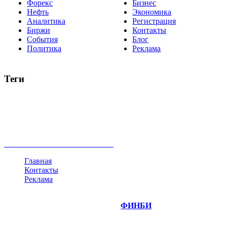
Форекс
Бизнес
Нефть
Экономика
Аналитика
Регистрация
Биржи
Контакты
События
Блог
Политика
Реклама
Теги
акции
биткоин
USD
рубль
крипторубль
кредит
ипотека
нефть
банки
прогнозы
рынки
brent
актив
недвижимость
ммвб
ПИФ
курс
евро
котировки
инвестиции
золото
доллар
биржа
индексы
сделка
криптовалюта
памп
брокер
все теги
Главная
Контакты
Реклама
©
Copyright 2014-2026 Портал "
ФИНБИ
.РУ"
- новости
финансовых рынков.