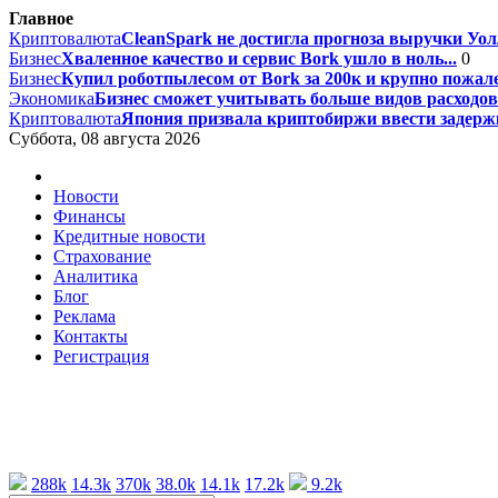
Главное
Криптовалюта
CleanSpark не достигла прогноза выручки Уолл
Бизнес
Хваленное качество и сервис Bork ушло в ноль...
0
Бизнес
Купил роботпылесом от Bork за 200к и крупно пожале
Экономика
Бизнес сможет учитывать больше видов расходов 
Криптовалюта
Япония призвала криптобиржи ввести задержк
Суббота, 08 августа 2026
Новости
Финансы
Кредитные новости
Страхование
Аналитика
Блог
Реклама
Контакты
Регистрация
288k
14.3k
370k
38.0k
14.1k
17.2k
9.2k