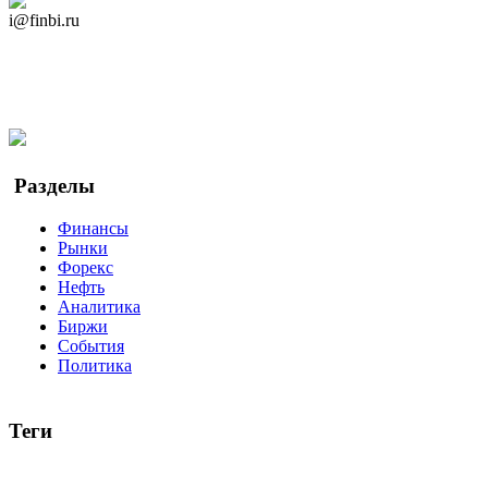
Дзен Канал
i@finbi.ru
@finbi1
Мы в OK
Facebook
Twitter
YouTube
Google Новости
Разделы
Финансы
Рынки
Форекс
Нефть
Аналитика
Биржи
События
Политика
Теги
акции
биткоин
USD
рубль
крипторубль
кредит
ипотека