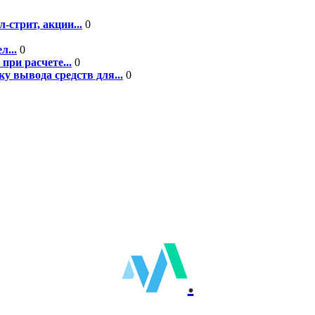
-стрит, акции...
0
л...
0
при расчете...
0
у вывода средств для...
0
.