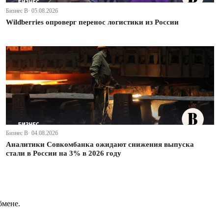
Бизнес В· 05.08.2026
Wildberries опроверг перенос логистики из России
Бизнес В· 04.08.2026
Аналитики Совкомбанка ожидают снижения выпуска
стали в России на 3% в 2026 году
бмене.