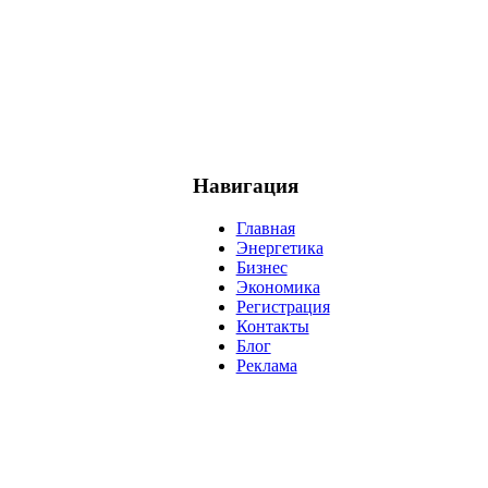
Навигация
Главная
Энергетика
Бизнес
Экономика
Регистрация
Контакты
Блог
Реклама
нефть
банки
прогнозы
рынки
brent
актив
недвижимость