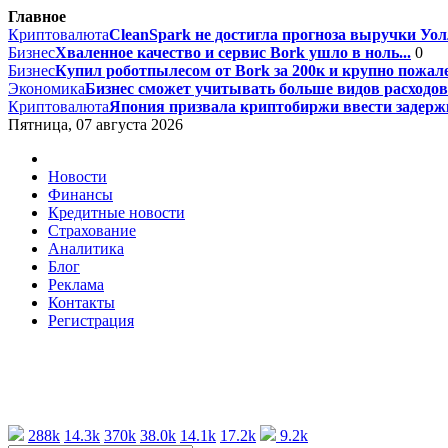
Главное
Криптовалюта
CleanSpark не достигла прогноза выручки Уолл
Бизнес
Хваленное качество и сервис Bork ушло в ноль...
0
Бизнес
Купил роботпылесом от Bork за 200к и крупно пожале
Экономика
Бизнес сможет учитывать больше видов расходов 
Криптовалюта
Япония призвала криптобиржи ввести задержк
Пятница, 07 августа 2026
Новости
Финансы
Кредитные новости
Страхование
Аналитика
Блог
Реклама
Контакты
Регистрация
288k
14.3k
370k
38.0k
14.1k
17.2k
9.2k