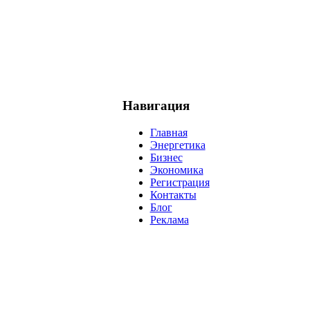
Навигация
Главная
Энергетика
Бизнес
Экономика
Регистрация
Контакты
Блог
Реклама
нефть
банки
прогнозы
рынки
brent
актив
недвижимость
р