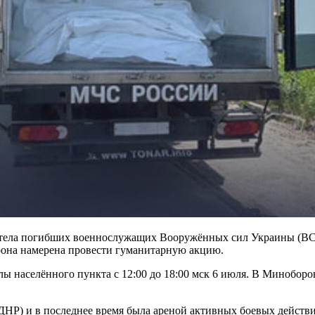
 тела погибших военнослужащих Вооружённых сил Украины (ВСУ
рона намерена провести гуманитарную акцию.
ы населённого пункта с 12:00 до 18:00 мск 6 июля. В Миноборо
ДНР) и в последнее время была ареной активных боевых действ