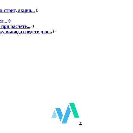
-стрит, акции...
0
л...
0
при расчете...
0
у вывода средств для...
0
.