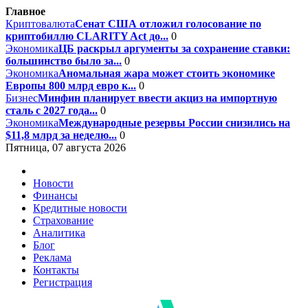
Главное
Криптовалюта
Сенат США отложил голосование по
криптобиллю CLARITY Act до...
0
Экономика
ЦБ раскрыл аргументы за сохранение ставки:
большинство было за...
0
Экономика
Аномальная жара может стоить экономике
Европы 800 млрд евро к...
0
Бизнес
Минфин планирует ввести акциз на импортную
сталь с 2027 года...
0
Экономика
Международные резервы России снизились на
$11,8 млрд за неделю...
0
Пятница, 07 августа 2026
Новости
Финансы
Кредитные новости
Страхование
Аналитика
Блог
Реклама
Контакты
Регистрация