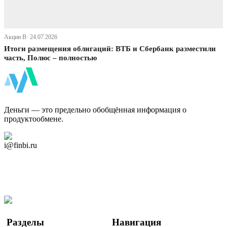
Акции В· 24.07.2026
Итоги размещения облигаций: ВТБ и Сбербанк разместили
часть, Полюс – полностью
ФинБи
Деньги — это предельно обобщённая информация о
продуктообмене.
Дзен Канал
i@finbi.ru
@finbi1
Мы в OK
Facebook
Twitter
YouTube
Google Новости
Разделы
Навигация