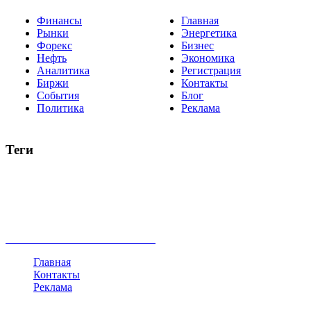
Финансы
Главная
Рынки
Энергетика
Форекс
Бизнес
Нефть
Экономика
Аналитика
Регистрация
Биржи
Контакты
События
Блог
Политика
Реклама
Теги
акции
биткоин
USD
рубль
крипторубль
кредит
ипотека
нефть
банки
прогнозы
рынки
brent
актив
недвижимость
ммвб
ПИФ
курс
евро
котировки
инвестиции
золото
доллар
биржа
индексы
сделка
криптовалюта
памп
брокер
все теги
Главная
Контакты
Реклама