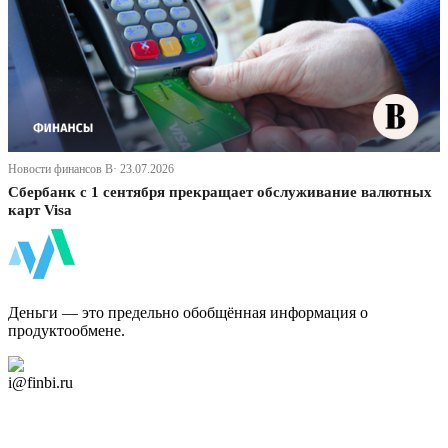
Новости финансов В· 23.07.2026
Сбербанк с 1 сентября прекращает обслуживание валютных
карт Visa
ФинБи
Деньги — это предельно обобщённая информация о
продуктообмене.
Дзен Канал
i@finbi.ru
@finbi1
Мы в OK
Facebook