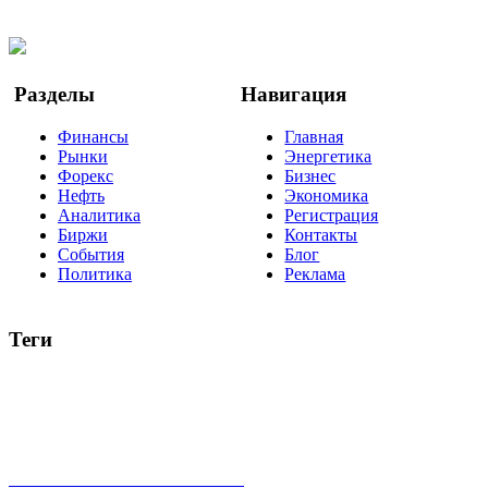
Twitter
YouTube
Google Новости
Разделы
Навигация
Финансы
Главная
Рынки
Энергетика
Форекс
Бизнес
Нефть
Экономика
Аналитика
Регистрация
Биржи
Контакты
События
Блог
Политика
Реклама
Теги
акции
биткоин
USD
рубль
крипторубль
кредит
ипотека
нефть
банки
прогнозы
рынки
brent
актив
недвижимость
ммвб
ПИФ
курс
евро
котировки
инвестиции
золото
доллар
биржа
индексы
сделка
криптовалюта
памп
брокер
все теги