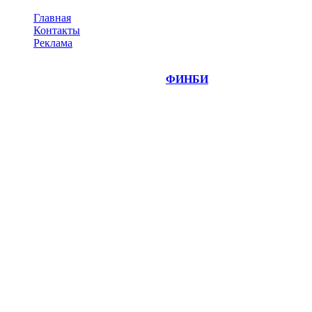
Главная
Контакты
Реклама
©
Copyright 2014-2026 Портал "
ФИНБИ
.РУ"
- новости
финансовых рынков.