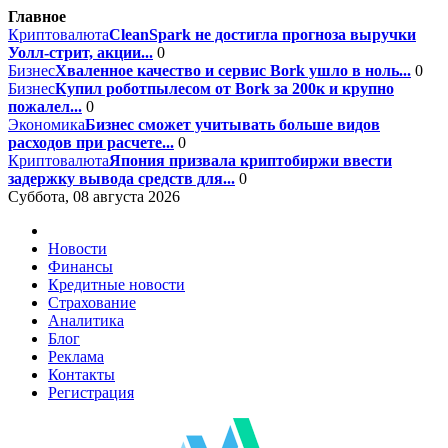
Главное
Криптовалюта
CleanSpark не достигла прогноза выручки
Уолл-стрит, акции...
0
Бизнес
Хваленное качество и сервис Bork ушло в ноль...
0
Бизнес
Купил роботпылесом от Bork за 200к и крупно
пожалел...
0
Экономика
Бизнес сможет учитывать больше видов
расходов при расчете...
0
Криптовалюта
Япония призвала криптобиржи ввести
задержку вывода средств для...
0
Суббота, 08 августа 2026
Новости
Финансы
Кредитные новости
Страхование
Аналитика
Блог
Реклама
Контакты
Регистрация