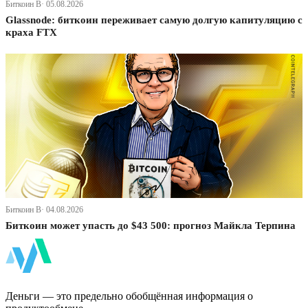
Биткоин В· 05.08.2026
Glassnode: биткоин переживает самую долгую капитуляцию с
краха FTX
Биткоин В· 04.08.2026
Биткоин может упасть до $43 500: прогноз Майкла Терпина
ФинБи
Деньги — это предельно обобщённая информация о