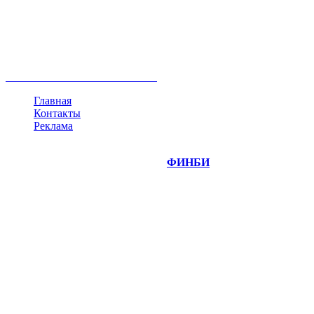
акции
биткоин
USD
рубль
крипторубль
кредит
ипотека
нефть
банки
прогнозы
рынки
brent
актив
недвижимость
ммвб
ПИФ
курс
евро
котировки
инвестиции
золото
доллар
биржа
индексы
сделка
криптовалюта
памп
брокер
все теги
Главная
Контакты
Реклама
©
Copyright 2014-2026 Портал "
ФИНБИ
.РУ"
- новости
финансовых рынков.