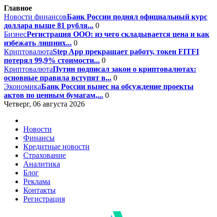
Главное
Новости финансов
Банк России поднял официальный курс
доллара выше 81 рубля...
0
Бизнес
Регистрация ООО: из чего складывается цена и как
избежать лишних...
0
Криптовалюта
Step App прекращает работу, токен FITFI
потерял 99,9% стоимости...
0
Криптовалюта
Путин подписал закон о криптовалютах:
основные правила вступят в...
0
Экономика
Банк России вынес на обсуждение проекты
актов по ценным бумагам,...
0
Четверг, 06 августа 2026
Новости
Финансы
Кредитные новости
Страхование
Аналитика
Блог
Реклама
Контакты
Регистрация