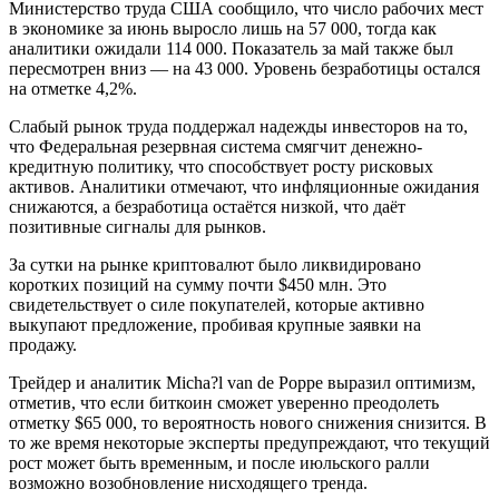
Министерство труда США сообщило, что число рабочих мест
в экономике за июнь выросло лишь на 57 000, тогда как
аналитики ожидали 114 000. Показатель за май также был
пересмотрен вниз — на 43 000. Уровень безработицы остался
на отметке 4,2%.
Слабый рынок труда поддержал надежды инвесторов на то,
что Федеральная резервная система смягчит денежно-
кредитную политику, что способствует росту рисковых
активов. Аналитики отмечают, что инфляционные ожидания
снижаются, а безработица остаётся низкой, что даёт
позитивные сигналы для рынков.
За сутки на рынке криптовалют было ликвидировано
коротких позиций на сумму почти $450 млн. Это
свидетельствует о силе покупателей, которые активно
выкупают предложение, пробивая крупные заявки на
продажу.
Трейдер и аналитик Micha?l van de Poppe выразил оптимизм,
отметив, что если биткоин сможет уверенно преодолеть
отметку $65 000, то вероятность нового снижения снизится. В
то же время некоторые эксперты предупреждают, что текущий
рост может быть временным, и после июльского ралли
возможно возобновление нисходящего тренда.