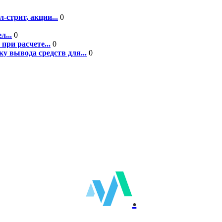
-стрит, акции...
0
л...
0
при расчете...
0
у вывода средств для...
0
.