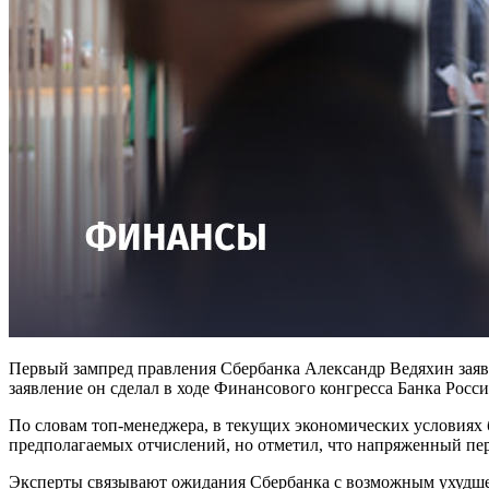
Первый зампред правления Сбербанка Александр Ведяхин заявил
заявление он сделал в ходе Финансового конгресса Банка Росс
По словам топ-менеджера, в текущих экономических условиях
предполагаемых отчислений, но отметил, что напряженный пер
Эксперты связывают ожидания Сбербанка с возможным ухудшен