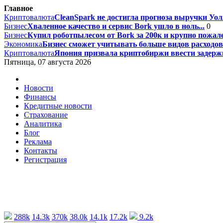
Главное
Криптовалюта
CleanSpark не достигла прогноза выручки Уолл
Бизнес
Хваленное качество и сервис Bork ушло в ноль...
0
Бизнес
Купил роботпылесом от Bork за 200к и крупно пожале
Экономика
Бизнес сможет учитывать больше видов расходов 
Криптовалюта
Япония призвала криптобиржи ввести задержк
Пятница, 07 августа 2026
Новости
Финансы
Кредитные новости
Страхование
Аналитика
Блог
Реклама
Контакты
Регистрация
288k
14.3k
370k
38.0k
14.1k
17.2k
9.2k