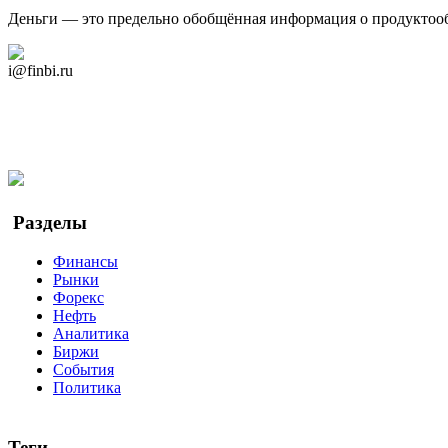
Деньги — это предельно обобщённая информация о продуктоо
Дзен Канал
i@finbi.ru
@finbi1
Мы в OK
Facebook
Twitter
YouTube
Google Новости
Разделы
Финансы
Рынки
Форекс
Нефть
Аналитика
Биржи
События
Политика
Теги