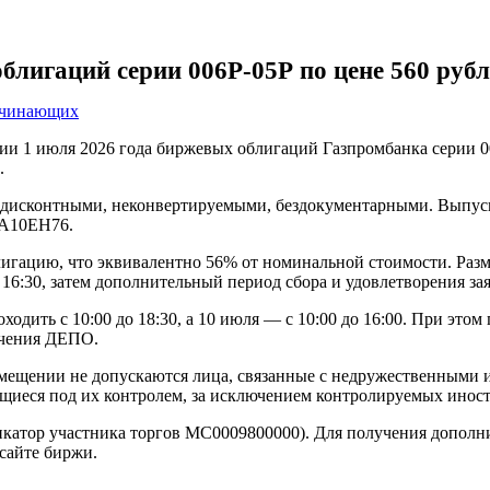
блигаций серии 006Р-05Р по цене 560 руб
ачинающих
ии 1 июля 2026 года биржевых облигаций Газпромбанка серии 
.
 дисконтными, неконвертируемыми, бездокументарными. Выпуск
0A10EH76.
лигацию, что эквивалентно 56% от номинальной стоимости. Разм
 16:30, затем дополнительный период сбора и удовлетворения заяв
ходить с 10:00 до 18:30, а 10 июля — с 10:00 до 16:00. При этом
учения ДЕПО.
змещении не допускаются лица, связанные с недружественными
одящиеся под их контролем, за исключением контролируемых ино
катор участника торгов MC0009800000). Для получения дополн
 сайте биржи.