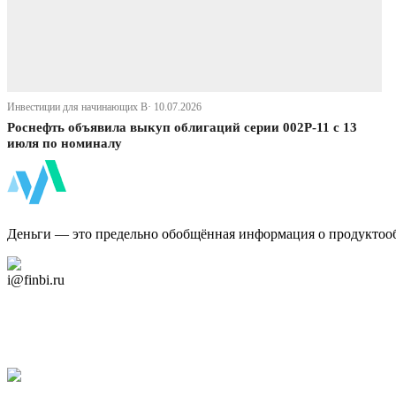
Инвестиции для начинающих В· 10.07.2026
Роснефть объявила выкуп облигаций серии 002Р-11 с 13
июля по номиналу
ФинБи
Деньги — это предельно обобщённая информация о продуктоо
Дзен Канал
i@finbi.ru
@finbi1
Мы в OK
Facebook
Twitter
YouTube
Google Новости