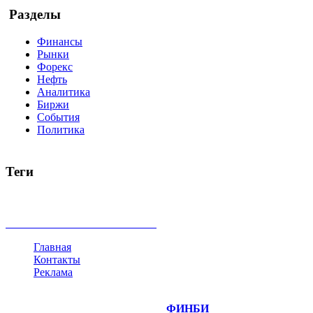
Разделы
Финансы
Рынки
Форекс
Нефть
Аналитика
Биржи
События
Политика
Теги
акции
биткоин
USD
рубль
крипторубль
кредит
ипотека
доллар
биржа
индексы
сделка
криптовалюта
памп
броке
все теги
Главная
Контакты
Реклама
©
Copyright 2014-2026 Портал "
ФИНБИ
.РУ"
- новости фина