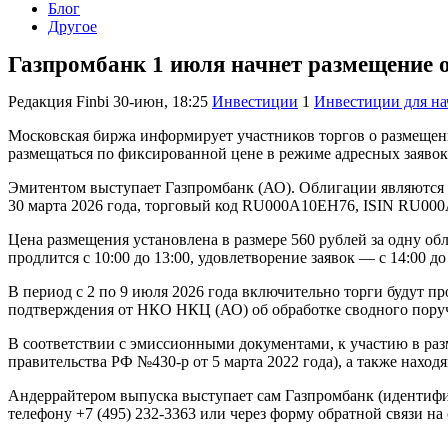
Блог
Другое
Газпромбанк 1 июля начнет размещение о
Редакция Finbi
30-июн, 18:25
Инвестиции
1
Инвестиции для н
Московская биржа информирует участников торгов о размещен
размещаться по фиксированной цене в режиме адресных заявок
Эмитентом выступает Газпромбанк (АО). Облигации являются
30 марта 2026 года, торговый код RU000A10EH76, ISIN RU00
Цена размещения установлена в размере 560 рублей за одну об
продлится с 10:00 до 13:00, удовлетворение заявок — с 14:00 до
В период с 2 по 9 июля 2026 года включительно торги будут про
подтверждения от НКО НКЦ (АО) об обработке сводного пор
В соответствии с эмиссионными документами, к участию в ра
правительства РФ №430-р от 5 марта 2022 года), а также нах
Андеррайтером выпуска выступает сам Газпромбанк (идентифи
телефону +7 (495) 232-3363 или через форму обратной связи на