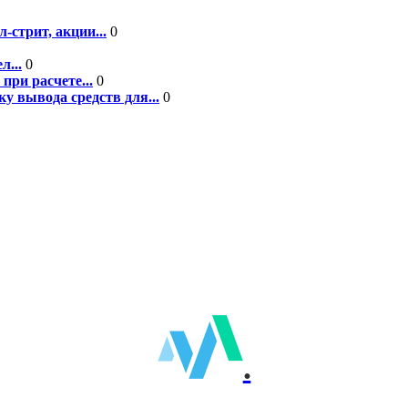
-стрит, акции...
0
л...
0
при расчете...
0
у вывода средств для...
0
.