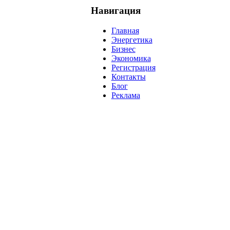
Навигация
Главная
Энергетика
Бизнес
Экономика
Регистрация
Контакты
Блог
Реклама
нефть
банки
прогнозы
рынки
brent
актив
недвижимость
р
нсовых рынков.