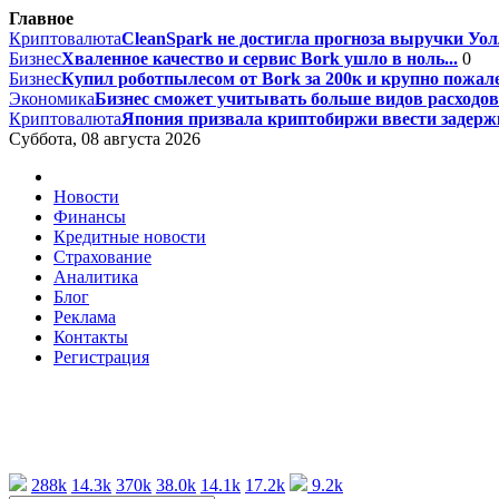
Главное
Криптовалюта
CleanSpark не достигла прогноза выручки Уолл
Бизнес
Хваленное качество и сервис Bork ушло в ноль...
0
Бизнес
Купил роботпылесом от Bork за 200к и крупно пожале
Экономика
Бизнес сможет учитывать больше видов расходов 
Криптовалюта
Япония призвала криптобиржи ввести задержк
Суббота, 08 августа 2026
Новости
Финансы
Кредитные новости
Страхование
Аналитика
Блог
Реклама
Контакты
Регистрация
288k
14.3k
370k
38.0k
14.1k
17.2k
9.2k