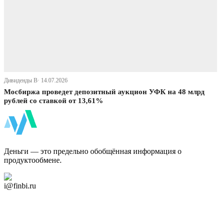
Дивиденды В· 14.07.2026
Мосбиржа проведет депозитный аукцион УФК на 48 млрд
рублей со ставкой от 13,61%
ФинБи
Деньги — это предельно обобщённая информация о
продуктообмене.
Дзен Канал
i@finbi.ru
@finbi1
Мы в OK
Facebook