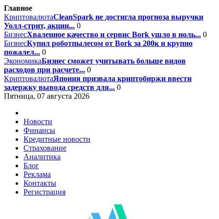
Главное
Криптовалюта
CleanSpark не достигла прогноза выручки
Уолл-стрит, акции...
0
Бизнес
Хваленное качество и сервис Bork ушло в ноль...
0
Бизнес
Купил роботпылесом от Bork за 200к и крупно
пожалел...
0
Экономика
Бизнес сможет учитывать больше видов
расходов при расчете...
0
Криптовалюта
Япония призвала криптобиржи ввести
задержку вывода средств для...
0
Пятница, 07 августа 2026
Новости
Финансы
Кредитные новости
Страхование
Аналитика
Блог
Реклама
Контакты
Регистрация