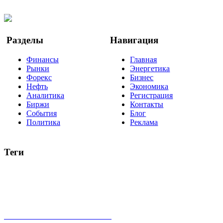
Twitter
YouTube
Google Новости
Разделы
Навигация
Финансы
Главная
Рынки
Энергетика
Форекс
Бизнес
Нефть
Экономика
Аналитика
Регистрация
Биржи
Контакты
События
Блог
Политика
Реклама
Теги
акции
биткоин
USD
рубль
крипторубль
кредит
ипотека
нефть
банки
прогнозы
рынки
brent
актив
недвижимость
ммвб
ПИФ
курс
евро
котировки
инвестиции
золото
доллар
биржа
индексы
сделка
криптовалюта
памп
брокер
все теги