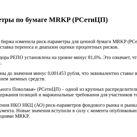
етры по бумаге MRKP (РСетиЦП)
ая биржа изменила риск-параметры для ценной бумаги MRKP (РС
ставка переноса и диапазон оценки процентных рисков.
ора РЕПО установлена на уровне минус 81,6%. Это означает, ч
.
ы до значения минус 0,001453 рубля, что эквивалентно ставке 
ием заемных средств.
ого Поволжья» (РСетиЦП) – одной из крупных распределительн
держания позиций и маржинальные требования для участников т
ления НКО НКЦ (АО) риск-параметров фондового рынка и рынка
мента. Новые значения вступили в силу с момента опубликован
акциями MRKP.