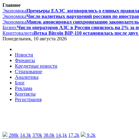
Главное
Экономика
Премьеры ЕАЭС договорились о единых правилах 
Экономика
Число валютных нарушений россиян по иностран
Экономика
Минэк анонсировал синхронизацию законодательс
Бизнес
Число операторов АЗС в России снизилось на 2% за пе
Криптовалюта
Ветка Bitcoin BIP-110 остановилась после двух 
Понедельник, 10 августа 2026
Новости
Финансы
Кредитные новости
Страхование
Аналитика
Блог
Реклама
Контакты
Регистрация
288k
14.3k
370k
38.0k
14.1k
17.2k
9.2k