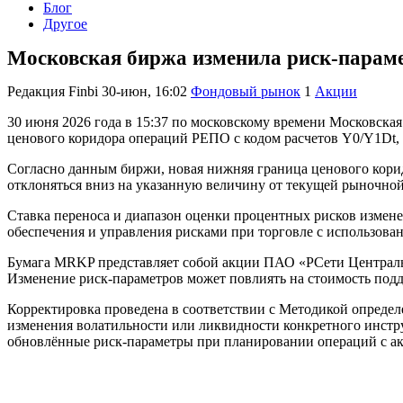
Блог
Другое
Московская биржа изменила риск-парам
Редакция Finbi
30-июн, 16:02
Фондовый рынок
1
Акции
30 июня 2026 года в 15:37 по московскому времени Московск
ценового коридора операций РЕПО с кодом расчетов Y0/Y1Dt, 
Согласно данным биржи, новая нижняя граница ценового корид
отклоняться вниз на указанную величину от текущей рыночной
Ставка переноса и диапазон оценки процентных рисков изменен
обеспечения и управления рисками при торговле с использован
Бумага MRKP представляет собой акции ПАО «РСети Центральн
Изменение риск-параметров может повлиять на стоимость под
Корректировка проведена в соответствии с Методикой опреде
изменения волатильности или ликвидности конкретного инстру
обновлённые риск-параметры при планировании операций с 