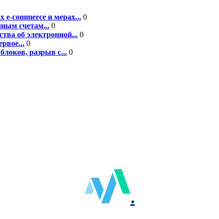
e-commerce и мерах...
0
ным счетам...
0
тва об электронной...
0
рвое...
0
блоков, разрыв с...
0
.