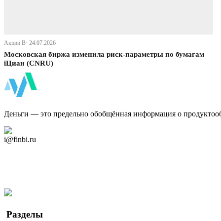
Акции В· 24.07.2026
Московская биржа изменила риск-параметры по бумагам
iЦиан (CNRU)
ФинБи
Деньги — это предельно обобщённая информация о продуктоо
Дзен Канал
i@finbi.ru
@finbi1
Мы в OK
Facebook
Twitter
YouTube
Google Новости
Разделы