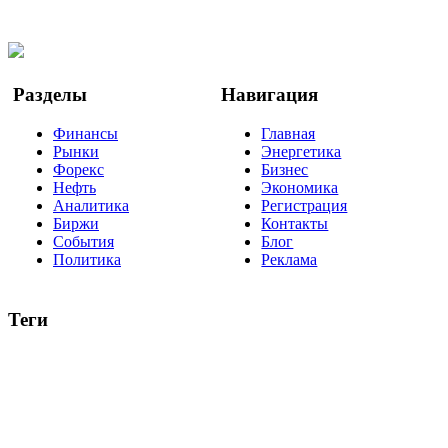
Twitter
YouTube
Google Новости
Разделы
Навигация
Финансы
Главная
Рынки
Энергетика
Форекс
Бизнес
Нефть
Экономика
Аналитика
Регистрация
Биржи
Контакты
События
Блог
Политика
Реклама
Теги
акции
биткоин
USD
рубль
крипторубль
кредит
ипотека
нефть
банки
прогнозы
рынки
brent
актив
недвижимость
ммвб
ПИФ
курс
евро
котировки
инвестиции
золото
доллар
биржа
индексы
сделка
криптовалюта
памп
брокер
все теги