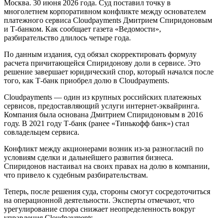
Москва. 30 июня 2026 года. Суд поставил точку в
многолетнем корпоративном конфликте между основателем
платежного сервиса Cloudpayments Дмитрием Спиридоновым
и Т-банком. Как сообщает газета «Ведомости»,
разбирательство длилось четыре года.
По данным издания, суд обязал скорректировать формулу
расчета причитающейся Спиридонову доли в сервисе. Это
решение завершает юридический спор, который начался после
того, как Т-банк приобрел долю в Cloudpayments.
Cloudpayments — один из крупных российских платежных
сервисов, предоставляющий услуги интернет-эквайринга.
Компания была основана Дмитрием Спиридоновым в 2016
году. В 2021 году Т-банк (ранее «Тинькофф банк») стал
совладельцем сервиса.
Конфликт между акционерами возник из-за разногласий по
условиям сделки и дальнейшего развития бизнеса.
Спиридонов настаивал на своих правах на долю в компании,
что привело к судебным разбирательствам.
Теперь, после решения суда, стороны смогут сосредоточиться
на операционной деятельности. Эксперты отмечают, что
урегулирование спора снижает неопределенность вокруг
управления Cloudpayments.