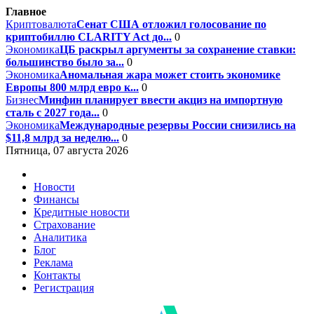
Главное
Криптовалюта
Сенат США отложил голосование по
криптобиллю CLARITY Act до...
0
Экономика
ЦБ раскрыл аргументы за сохранение ставки:
большинство было за...
0
Экономика
Аномальная жара может стоить экономике
Европы 800 млрд евро к...
0
Бизнес
Минфин планирует ввести акциз на импортную
сталь с 2027 года...
0
Экономика
Международные резервы России снизились на
$11,8 млрд за неделю...
0
Пятница, 07 августа 2026
Новости
Финансы
Кредитные новости
Страхование
Аналитика
Блог
Реклама
Контакты
Регистрация