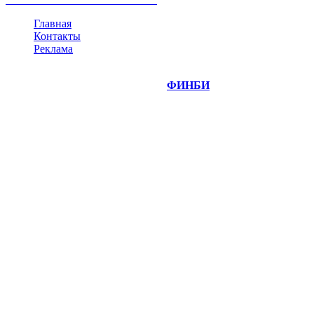
Главная
Контакты
Реклама
©
Copyright 2014-2026 Портал "
ФИНБИ
.РУ"
- новости
финансовых рынков.