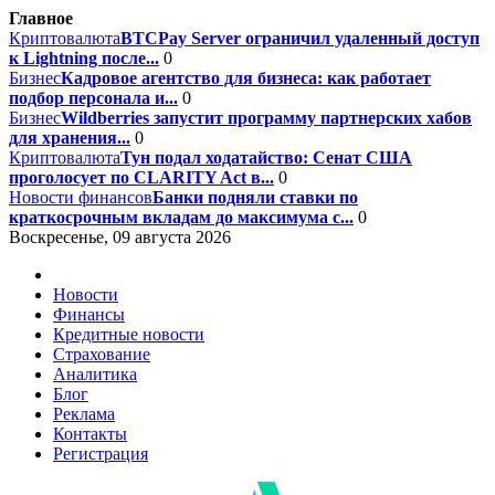
Главное
Криптовалюта
BTCPay Server ограничил удаленный доступ
к Lightning после...
0
Бизнес
Кадровое агентство для бизнеса: как работает
подбор персонала и...
0
Бизнес
Wildberries запустит программу партнерских хабов
для хранения...
0
Криптовалюта
Тун подал ходатайство: Сенат США
проголосует по CLARITY Act в...
0
Новости финансов
Банки подняли ставки по
краткосрочным вкладам до максимума с...
0
Воскресенье, 09 августа 2026
Новости
Финансы
Кредитные новости
Страхование
Аналитика
Блог
Реклама
Контакты
Регистрация