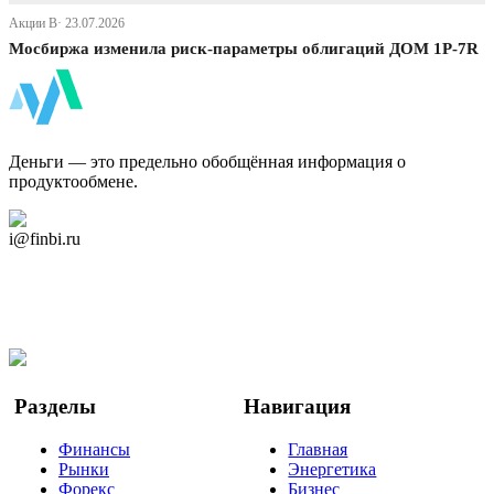
Акции В· 23.07.2026
Мосбиржа изменила риск-параметры облигаций ДОМ 1P-7R
ФинБи
Деньги — это предельно обобщённая информация о
продуктообмене.
Дзен Канал
i@finbi.ru
@finbi1
Мы в OK
Facebook
Twitter
YouTube
Google Новости
Разделы
Навигация
Финансы
Главная
Рынки
Энергетика
Форекс
Бизнес