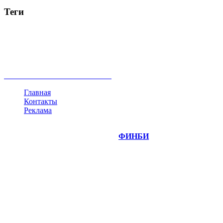
Теги
акции
биткоин
USD
рубль
крипторубль
кредит
ипотека
нефть
банки
прогнозы
рынки
brent
актив
недвижимость
ммвб
ПИФ
курс
евро
котировки
инвестиции
золото
доллар
биржа
индексы
сделка
криптовалюта
памп
брокер
все теги
Главная
Контакты
Реклама
©
Copyright 2014-2026 Портал "
ФИНБИ
.РУ"
- новости
финансовых рынков.