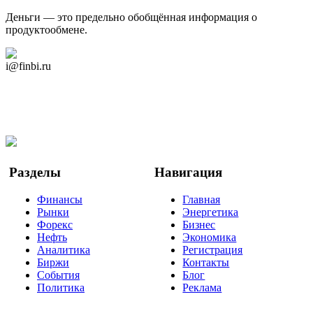
Деньги — это предельно обобщённая информация о
продуктообмене.
Дзен Канал
i@finbi.ru
@finbi1
Мы в OK
Facebook
Twitter
YouTube
Google Новости
Разделы
Навигация
Финансы
Главная
Рынки
Энергетика
Форекс
Бизнес
Нефть
Экономика
Аналитика
Регистрация
Биржи
Контакты
События
Блог
Политика
Реклама