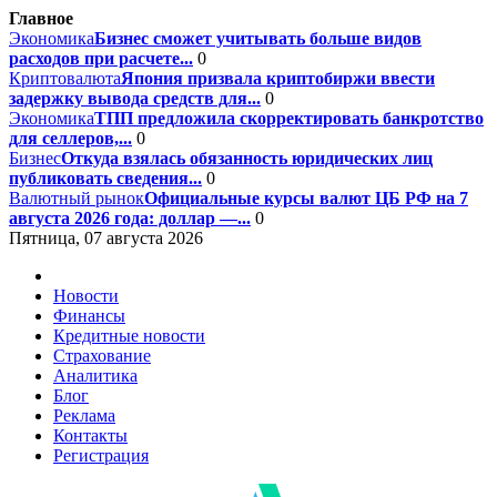
Главное
Экономика
Бизнес сможет учитывать больше видов
расходов при расчете...
0
Криптовалюта
Япония призвала криптобиржи ввести
задержку вывода средств для...
0
Экономика
ТПП предложила скорректировать банкротство
для селлеров,...
0
Бизнес
Откуда взялась обязанность юридических лиц
публиковать сведения...
0
Валютный рынок
Официальные курсы валют ЦБ РФ на 7
августа 2026 года: доллар —...
0
Пятница, 07 августа 2026
Новости
Финансы
Кредитные новости
Страхование
Аналитика
Блог
Реклама
Контакты
Регистрация