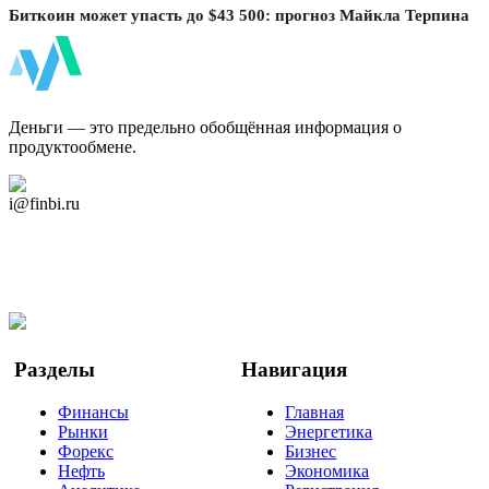
Биткоин может упасть до $43 500: прогноз Майкла Терпина
ФинБи
Деньги — это предельно обобщённая информация о
продуктообмене.
Дзен Канал
i@finbi.ru
@finbi1
Мы в OK
Facebook
Twitter
YouTube
Google Новости
Разделы
Навигация
Финансы
Главная
Рынки
Энергетика
Форекс
Бизнес
Нефть
Экономика