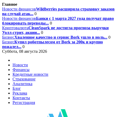
Главное
Новости финансов
Wildberries расширила страховку заказов
на случай атак...
0
Новости финансов
Банки с 1 марта 2027 года получат право
блокировать переводы...
0
Криптовалюта
CleanSpark не достигла прогноза выручки
Уолл-стрит, акции...
0
Бизнес
Хваленное качество и сервис Bork ушло в ноль...
0
Бизнес
Купил роботпылесом от Bork за 200к и крупно
пожалел...
0
Суббота, 08 августа 2026
Новости
Финансы
Кредитные новости
Страхование
Аналитика
Блог
Реклама
Контакты
Регистрация