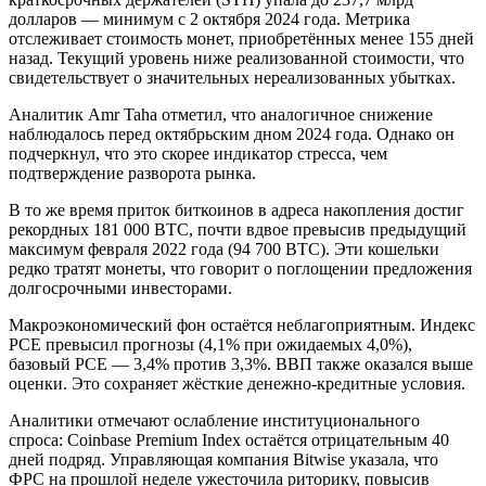
долларов — минимум с 2 октября 2024 года. Метрика
отслеживает стоимость монет, приобретённых менее 155 дней
назад. Текущий уровень ниже реализованной стоимости, что
свидетельствует о значительных нереализованных убытках.
Аналитик Amr Taha отметил, что аналогичное снижение
наблюдалось перед октябрьским дном 2024 года. Однако он
подчеркнул, что это скорее индикатор стресса, чем
подтверждение разворота рынка.
В то же время приток биткоинов в адреса накопления достиг
рекордных 181 000 BTC, почти вдвое превысив предыдущий
максимум февраля 2022 года (94 700 BTC). Эти кошельки
редко тратят монеты, что говорит о поглощении предложения
долгосрочными инвесторами.
Макроэкономический фон остаётся неблагоприятным. Индекс
PCE превысил прогнозы (4,1% при ожидаемых 4,0%),
базовый PCE — 3,4% против 3,3%. ВВП также оказался выше
оценки. Это сохраняет жёсткие денежно-кредитные условия.
Аналитики отмечают ослабление институционального
спроса: Coinbase Premium Index остаётся отрицательным 40
дней подряд. Управляющая компания Bitwise указала, что
ФРС на прошлой неделе ужесточила риторику, повысив