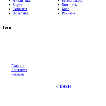
Аналитика
Регистрация
Биржи
Контакты
События
Блог
Политика
Реклама
Теги
акции
биткоин
USD
рубль
крипторубль
кредит
ипотека
нефть
банки
прогнозы
рынки
brent
актив
недвижимость
ммвб
ПИФ
курс
евро
котировки
инвестиции
золото
доллар
биржа
индексы
сделка
криптовалюта
памп
брокер
все теги
Главная
Контакты
Реклама
©
Copyright 2014-2026 Портал "
ФИНБИ
.РУ"
- новости
финансовых рынков.