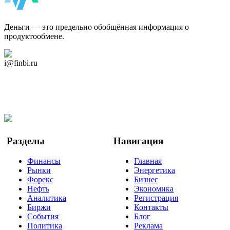
ФинБи
Деньги — это предельно обобщённая информация о
продуктообмене.
Дзен Канал
i@finbi.ru
@finbi1
Мы в OK
Facebook
Twitter
YouTube
Google Новости
Разделы
Навигация
Финансы
Главная
Рынки
Энергетика
Форекс
Бизнес
Нефть
Экономика
Аналитика
Регистрация
Биржи
Контакты
События
Блог
Политика
Реклама