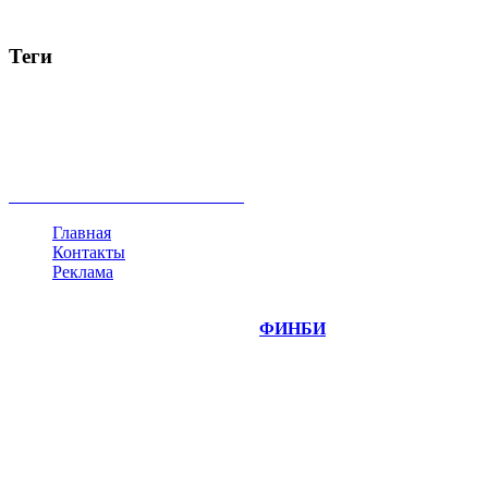
Теги
акции
биткоин
USD
рубль
крипторубль
кредит
ипотека
нефть
банки
прогнозы
рынки
brent
актив
недвижимость
ммвб
ПИФ
курс
евро
котировки
инвестиции
золото
доллар
биржа
индексы
сделка
криптовалюта
памп
брокер
все теги
Главная
Контакты
Реклама
©
Copyright 2014-2026 Портал "
ФИНБИ
.РУ"
- новости
финансовых рынков.