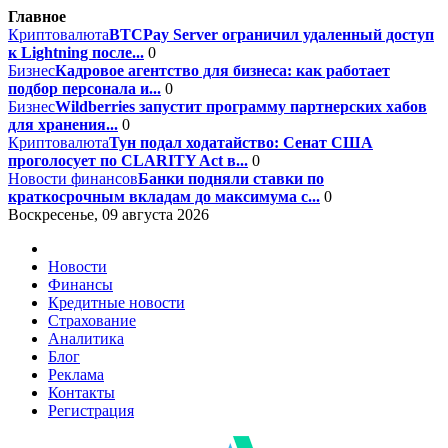
Главное
Криптовалюта
BTCPay Server ограничил удаленный доступ
к Lightning после...
0
Бизнес
Кадровое агентство для бизнеса: как работает
подбор персонала и...
0
Бизнес
Wildberries запустит программу партнерских хабов
для хранения...
0
Криптовалюта
Тун подал ходатайство: Сенат США
проголосует по CLARITY Act в...
0
Новости финансов
Банки подняли ставки по
краткосрочным вкладам до максимума с...
0
Воскресенье, 09 августа 2026
Новости
Финансы
Кредитные новости
Страхование
Аналитика
Блог
Реклама
Контакты
Регистрация