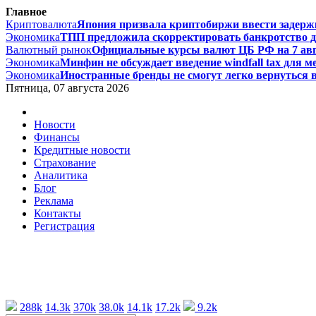
Главное
Криптовалюта
Япония призвала криптобиржи ввести задержк
Экономика
ТПП предложила скорректировать банкротство дл
Валютный рынок
Официальные курсы валют ЦБ РФ на 7 авгус
Экономика
Минфин не обсуждает введение windfall tax для м
Экономика
Иностранные бренды не смогут легко вернуться в 
Пятница, 07 августа 2026
Новости
Финансы
Кредитные новости
Страхование
Аналитика
Блог
Реклама
Контакты
Регистрация
288k
14.3k
370k
38.0k
14.1k
17.2k
9.2k