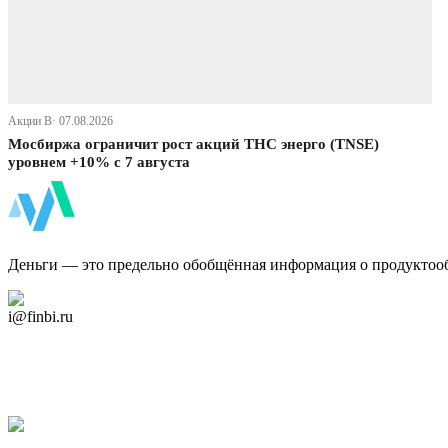
Акции В· 07.08.2026
Мосбиржа ограничит рост акций ТНС энерго (TNSE)
уровнем +10% с 7 августа
ФинБи
Деньги — это предельно обобщённая информация о продуктоо
Дзен Канал
i@finbi.ru
@finbi1
Мы в OK
Facebook
Twitter
YouTube
Google Новости