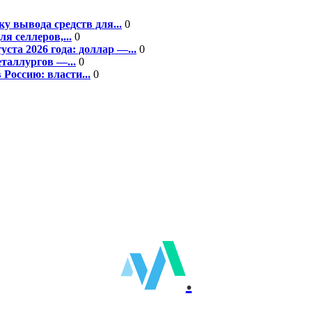
у вывода средств для...
0
я селлеров,...
0
та 2026 года: доллар —...
0
еталлургов —...
0
Россию: власти...
0
.