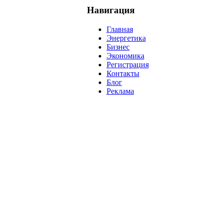
Навигация
Главная
Энергетика
Бизнес
Экономика
Регистрация
Контакты
Блог
Реклама
нефть
банки
прогнозы
рынки
brent
актив
недвижимость
р
нсовых рынков.