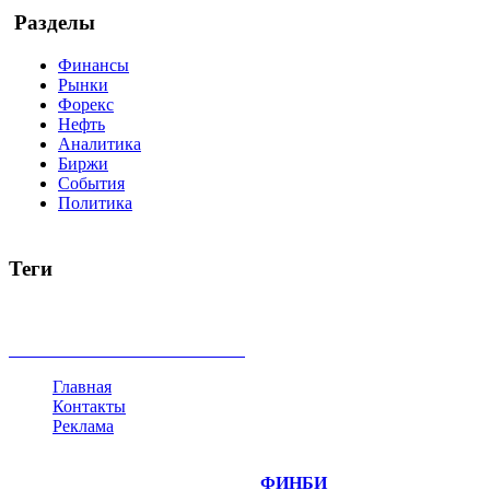
Разделы
Финансы
Рынки
Форекс
Нефть
Аналитика
Биржи
События
Политика
Теги
акции
биткоин
USD
рубль
крипторубль
кредит
ипотека
доллар
биржа
индексы
сделка
криптовалюта
памп
броке
все теги
Главная
Контакты
Реклама
©
Copyright 2014-2026 Портал "
ФИНБИ
.РУ"
- новости фина