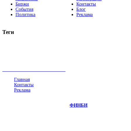
Биржи
Контакты
События
Блог
Политика
Реклама
Теги
акции
биткоин
USD
рубль
крипторубль
кредит
ипотека
нефть
банки
прогнозы
рынки
brent
актив
недвижимость
ммвб
ПИФ
курс
евро
котировки
инвестиции
золото
доллар
биржа
индексы
сделка
криптовалюта
памп
брокер
все теги
Главная
Контакты
Реклама
©
Copyright 2014-2026 Портал "
ФИНБИ
.РУ"
- новости
финансовых рынков.