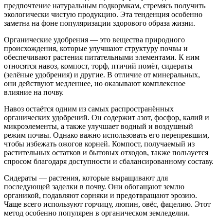
предпочтение натуральным подкормкам, стремясь получить
экологически чистую продукцию. Эта тенденция особенно
заметна на фоне популяризации здорового образа жизни.
Органические удобрения — это вещества природного
происхождения, которые улучшают структуру почвы и
обеспечивают растения питательными элементами. К ним
относятся навоз, компост, торф, птичий помёт, сидераты
(зелёные удобрения) и другие. В отличие от минеральных,
они действуют медленнее, но оказывают комплексное
влияние на почву.
Навоз остаётся одним из самых распространённых
органических удобрений. Он содержит азот, фосфор, калий и
микроэлементы, а также улучшает водный и воздушный
режим почвы. Однако важно использовать его перепревшим,
чтобы избежать ожогов корней. Компост, получаемый из
растительных остатков и бытовых отходов, также пользуется
спросом благодаря доступности и сбалансированному составу.
Сидераты — растения, которые выращивают для
последующей заделки в почву. Они обогащают землю
органикой, подавляют сорняки и предотвращают эрозию.
Чаще всего используют горчицу, люпин, овёс, фацелию. Этот
метод особенно популярен в органическом земледелии.