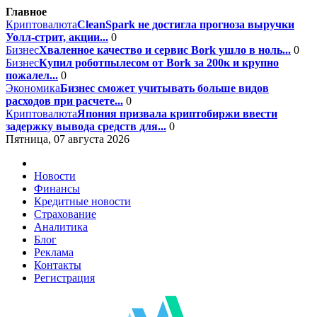
Главное
Криптовалюта
CleanSpark не достигла прогноза выручки
Уолл-стрит, акции...
0
Бизнес
Хваленное качество и сервис Bork ушло в ноль...
0
Бизнес
Купил роботпылесом от Bork за 200к и крупно
пожалел...
0
Экономика
Бизнес сможет учитывать больше видов
расходов при расчете...
0
Криптовалюта
Япония призвала криптобиржи ввести
задержку вывода средств для...
0
Пятница, 07 августа 2026
Новости
Финансы
Кредитные новости
Страхование
Аналитика
Блог
Реклама
Контакты
Регистрация