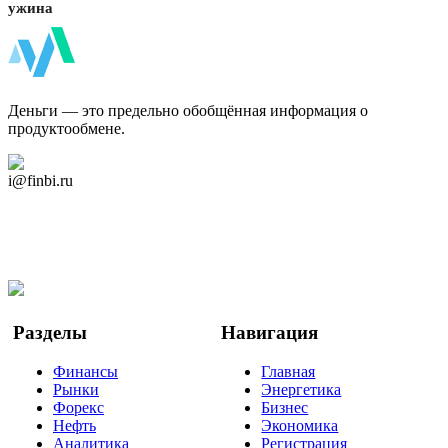
ужина
ФинБи
Деньги — это предельно обобщённая информация о
продуктообмене.
Дзен Канал
i@finbi.ru
@finbi1
Мы в OK
Facebook
Twitter
YouTube
Google Новости
Разделы
Навигация
Финансы
Главная
Рынки
Энергетика
Форекс
Бизнес
Нефть
Экономика
Аналитика
Регистрация