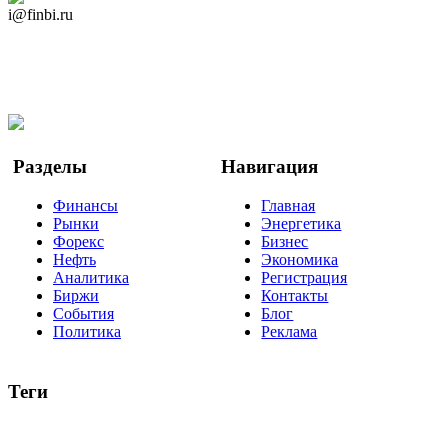
i@finbi.ru
@finbi1
Мы в OK
Facebook
Twitter
YouTube
Google Новости
Разделы
Навигация
Финансы
Главная
Рынки
Энергетика
Форекс
Бизнес
Нефть
Экономика
Аналитика
Регистрация
Биржи
Контакты
События
Блог
Политика
Реклама
Теги
акции
биткоин
USD
рубль
крипторубль
кредит
ипотека
нефть
банки
прогнозы
рынки
brent
актив