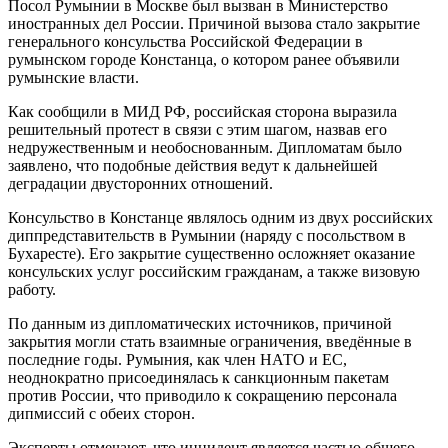
Посол Румынии в Москве был вызван в Министерство
иностранных дел России. Причиной вызова стало закрытие
генерального консульства Российской Федерации в
румынском городе Констанца, о котором ранее объявили
румынские власти.
Как сообщили в МИД РФ, российская сторона выразила
решительный протест в связи с этим шагом, назвав его
недружественным и необоснованным. Дипломатам было
заявлено, что подобные действия ведут к дальнейшей
деградации двусторонних отношений.
Консульство в Констанце являлось одним из двух российских
диппредставительств в Румынии (наряду с посольством в
Бухаресте). Его закрытие существенно осложняет оказание
консульских услуг российским гражданам, а также визовую
работу.
По данным из дипломатических источников, причиной
закрытия могли стать взаимные ограничения, введённые в
последние годы. Румыния, как член НАТО и ЕС,
неоднократно присоединялась к санкционным пакетам
против России, что приводило к сокращению персонала
дипмиссий с обеих сторон.
Эксперты отмечают, что инцидент является частью общего