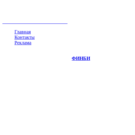
недвижимость
ммвб
ПИФ
курс
евро
котировки
инвестиции
золото
доллар
биржа
индексы
сделка
криптовалюта
памп
брокер
все теги
Главная
Контакты
Реклама
©
Copyright 2014-2026 Портал "
ФИНБИ
.РУ"
- новости
финансовых рынков.