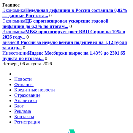
Главное
Экономика
Недельная дефляция в России составила 0,02%
— данные Росстата...
0
Экономика
ЦБ спрогнозировал ускорение годовой
инфляции до 6,3% по итогам...
0
Экономика
МВФ прогнозирует рост ВВП Сирии на 10% в
2026 году...
0
Бизнес
В России за неделю бензин подешевел на 1,12 рубля
за литр...
0
Инвестиции
Индекс Мосбиржи вырос на 1,43% до 2301,65
пункта по итогам...
0
Четверг, 06 августа 2026
Новости
Финансы
Кредитные новости
Страхование
Аналитика
Блог
Реклама
Контакты
Регистрация