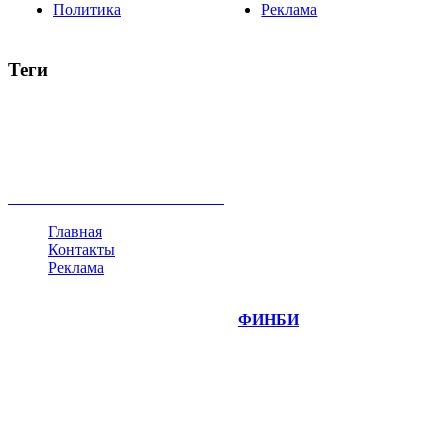
Политика
Реклама
Теги
акции
биткоин
USD
рубль
крипторубль
кредит
ипотека
нефть
банки
прогнозы
рынки
brent
актив
недвижимость
ммвб
ПИФ
курс
евро
котировки
инвестиции
золото
доллар
биржа
индексы
сделка
криптовалюта
памп
брокер
все теги
Главная
Контакты
Реклама
©
Copyright 2014-2026 Портал "
ФИНБИ
.РУ"
- новости
финансовых рынков.