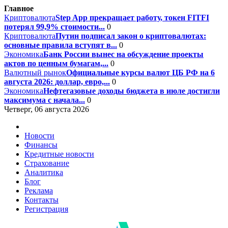
Главное
Криптовалюта
Step App прекращает работу, токен FITFI
потерял 99,9% стоимости...
0
Криптовалюта
Путин подписал закон о криптовалютах:
основные правила вступят в...
0
Экономика
Банк России вынес на обсуждение проекты
актов по ценным бумагам,...
0
Валютный рынок
Официальные курсы валют ЦБ РФ на 6
августа 2026: доллар, евро,...
0
Экономика
Нефтегазовые доходы бюджета в июле достигли
максимума с начала...
0
Четверг, 06 августа 2026
Новости
Финансы
Кредитные новости
Страхование
Аналитика
Блог
Реклама
Контакты
Регистрация