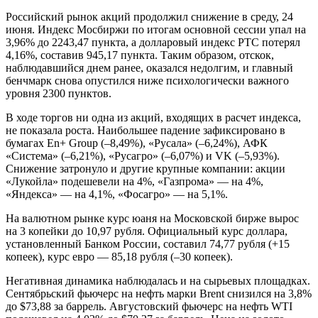
Российский рынок акций продолжил снижение в среду, 24
июня. Индекс Мосбиржи по итогам основной сессии упал на
3,96% до 2243,47 пункта, а долларовый индекс РТС потерял
4,16%, составив 945,17 пункта. Таким образом, отскок,
наблюдавшийся днем ранее, оказался недолгим, и главный
бенчмарк снова опустился ниже психологически важного
уровня 2300 пунктов.
В ходе торгов ни одна из акций, входящих в расчет индекса,
не показала роста. Наибольшее падение зафиксировано в
бумагах En+ Group (–8,49%), «Русала» (–6,24%), АФК
«Система» (–6,21%), «Русагро» (–6,07%) и VK (–5,93%).
Снижение затронуло и другие крупные компании: акции
«Лукойла» подешевели на 4%, «Газпрома» — на 4%,
«Яндекса» — на 4,1%, «Фосагро» — на 5,1%.
На валютном рынке курс юаня на Московской бирже вырос
на 3 копейки до 10,97 рубля. Официальный курс доллара,
установленный Банком России, составил 74,77 рубля (+15
копеек), курс евро — 85,18 рубля (–30 копеек).
Негативная динамика наблюдалась и на сырьевых площадках.
Сентябрьский фьючерс на нефть марки Brent снизился на 3,8%
до $73,88 за баррель. Августовский фьючерс на нефть WTI