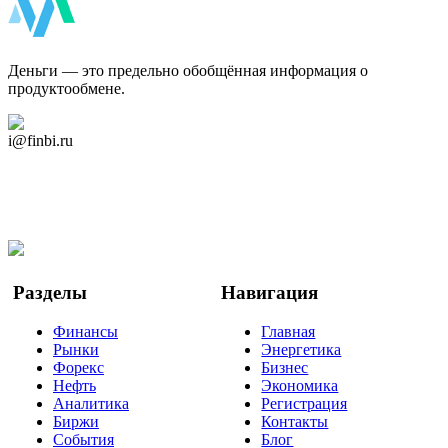
ФинБи
Деньги — это предельно обобщённая информация о
продуктообмене.
Дзен Канал
i@finbi.ru
@finbi1
Мы в OK
Facebook
Twitter
YouTube
Google Новости
Разделы
Навигация
Финансы
Главная
Рынки
Энергетика
Форекс
Бизнес
Нефть
Экономика
Аналитика
Регистрация
Биржи
Контакты
События
Блог