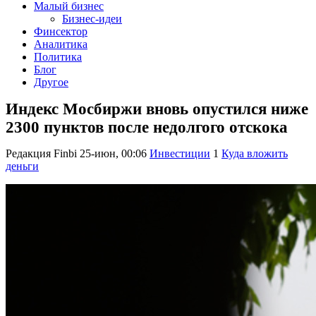
Малый бизнес
Бизнес-идеи
Финсектор
Аналитика
Политика
Блог
Другое
Индекс Мосбиржи вновь опустился ниже
2300 пунктов после недолгого отскока
Редакция Finbi
25-июн, 00:06
Инвестиции
1
Куда вложить
деньги