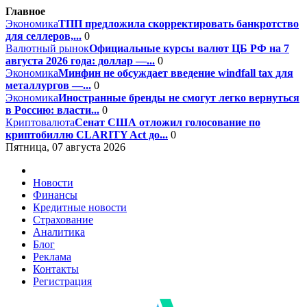
Главное
Экономика
ТПП предложила скорректировать банкротство
для селлеров,...
0
Валютный рынок
Официальные курсы валют ЦБ РФ на 7
августа 2026 года: доллар —...
0
Экономика
Минфин не обсуждает введение windfall tax для
металлургов —...
0
Экономика
Иностранные бренды не смогут легко вернуться
в Россию: власти...
0
Криптовалюта
Сенат США отложил голосование по
криптобиллю CLARITY Act до...
0
Пятница, 07 августа 2026
Новости
Финансы
Кредитные новости
Страхование
Аналитика
Блог
Реклама
Контакты
Регистрация