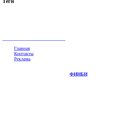
Теги
акции
биткоин
USD
рубль
крипторубль
кредит
ипотека
нефть
банки
прогнозы
рынки
brent
актив
недвижимость
ммвб
ПИФ
курс
евро
котировки
инвестиции
золото
доллар
биржа
индексы
сделка
криптовалюта
памп
брокер
все теги
Главная
Контакты
Реклама
©
Copyright 2014-2026 Портал "
ФИНБИ
.РУ"
- новости
финансовых рынков.