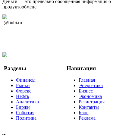
Деньги — это предельно обобщённая информация о
продуктообмене.
Дзен Канал
i@finbi.ru
@finbi1
Мы в OK
Facebook
Twitter
YouTube
Google Новости
Разделы
Навигация
Финансы
Главная
Рынки
Энергетика
Форекс
Бизнес
Нефть
Экономика
Аналитика
Регистрация
Биржи
Контакты
События
Блог
Политика
Реклама