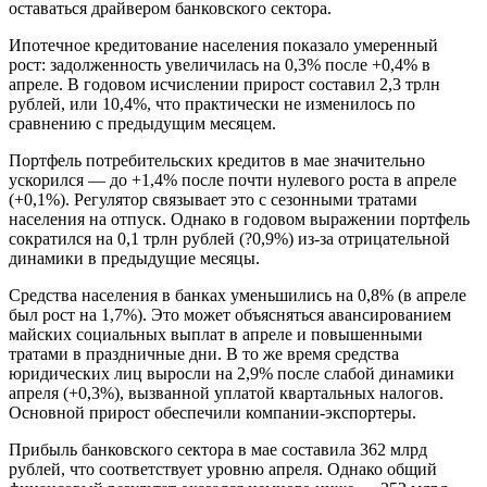
оставаться драйвером банковского сектора.
Ипотечное кредитование населения показало умеренный
рост: задолженность увеличилась на 0,3% после +0,4% в
апреле. В годовом исчислении прирост составил 2,3 трлн
рублей, или 10,4%, что практически не изменилось по
сравнению с предыдущим месяцем.
Портфель потребительских кредитов в мае значительно
ускорился — до +1,4% после почти нулевого роста в апреле
(+0,1%). Регулятор связывает это с сезонными тратами
населения на отпуск. Однако в годовом выражении портфель
сократился на 0,1 трлн рублей (?0,9%) из-за отрицательной
динамики в предыдущие месяцы.
Средства населения в банках уменьшились на 0,8% (в апреле
был рост на 1,7%). Это может объясняться авансированием
майских социальных выплат в апреле и повышенными
тратами в праздничные дни. В то же время средства
юридических лиц выросли на 2,9% после слабой динамики
апреля (+0,3%), вызванной уплатой квартальных налогов.
Основной прирост обеспечили компании-экспортеры.
Прибыль банковского сектора в мае составила 362 млрд
рублей, что соответствует уровню апреля. Однако общий