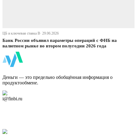
ЦБ и ключевая ставка В· 29.06.2026
Банк России объявил параметры операций с ФНБ на
валютном рынке во втором полугодии 2026 года
ФинБи
Деньги — это предельно обобщённая информация о
продуктообмене.
Дзен Канал
i@finbi.ru
@finbi1
Мы в OK
Facebook
Twitter
YouTube
Google Новости