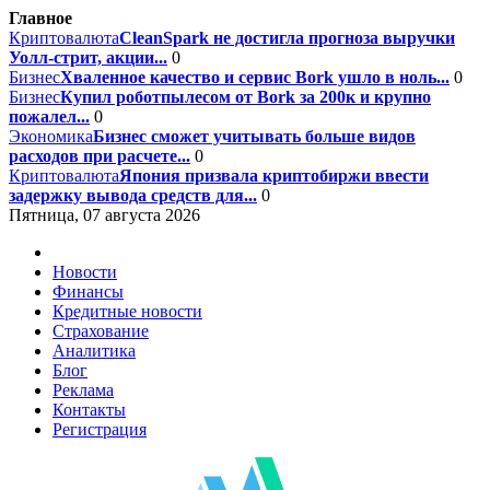
Главное
Криптовалюта
CleanSpark не достигла прогноза выручки
Уолл-стрит, акции...
0
Бизнес
Хваленное качество и сервис Bork ушло в ноль...
0
Бизнес
Купил роботпылесом от Bork за 200к и крупно
пожалел...
0
Экономика
Бизнес сможет учитывать больше видов
расходов при расчете...
0
Криптовалюта
Япония призвала криптобиржи ввести
задержку вывода средств для...
0
Пятница, 07 августа 2026
Новости
Финансы
Кредитные новости
Страхование
Аналитика
Блог
Реклама
Контакты
Регистрация