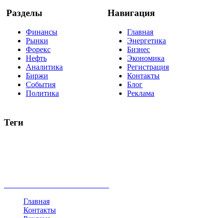
Разделы
Навигация
Финансы
Главная
Рынки
Энергетика
Форекс
Бизнес
Нефть
Экономика
Аналитика
Регистрация
Биржи
Контакты
События
Блог
Политика
Реклама
Теги
акции
биткоин
USD
рубль
крипторубль
кредит
ипотека
нефть
банки
прогнозы
рынки
brent
актив
недвижимость
ммвб
ПИФ
курс
евро
котировки
инвестиции
золото
доллар
биржа
индексы
сделка
криптовалюта
памп
брокер
все теги
Главная
Контакты